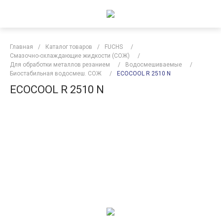
Главная
/
Каталог товаров
/
FUCHS
/
Смазочно-охлаждающие жидкости (СОЖ)
/
Для обработки металлов резанием
/
Водосмешиваемые
/
Биостабильная водосмеш. СОЖ
/
ECOCOOL R 2510 N
ECOCOOL R 2510 N