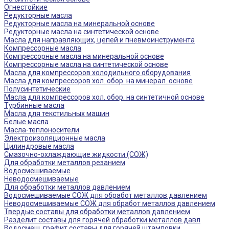
Огнестойкие
Редукторные масла
Редукторные масла на минеральной основе
Редукторные масла на синтетической основе
Масла для направляющих, цепей и пневмоинструмента
Компрессорные масла
Компрессорные масла на минеральной основе
Компрессорные масла на синтетической основе
Масла для компрессоров холодильного оборудования
Масла для компрессоров хол. обор. на минерал. основе
Полусинтетические
Масла для компрессоров хол. обор. на синтетичной основе
Турбинные масла
Масла для текстильных машин
Белые масла
Масла-теплоносители
Электроизоляционные масла
Цилиндровые масла
Смазочно-охлаждающие жидкости (СОЖ)
Для обработки металлов резанием
Водосмешиваемые
Неводосмешиваемые
Для обработки металлов давлением
Водосмешиваемые СОЖ для обработ металлов давлением
Неводосмешиваемые СОЖ для обработ металлов давлением
Твердые составы для обработки металлов давлением
Разделит составы для горячей обработки металлов давл
Водосмеш. графит составы для горячей штамповки