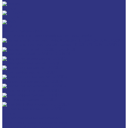
Разное
GERALYN
RIVOLTA
Масла и смазки RIVOLTA
Очистители и антикоррозийные составы Rivolta
Нагнетатель для пластичной смазки HD GREASE GUN CASSIDA
Масла для цепей CASSIDA CHAIN OIL
Гидравлические масла CASSIDA
Редукторные масла CASSIDA
Компрессорные масла CASSIDA
Масла-теплоносители CASSIDA
Пластичные смазки CASSIDA
Специальные жидкости CASSIDA
Услуги
Подбор смазочных материалов
Мониторинг смазочных материалов
Технический аудит производства