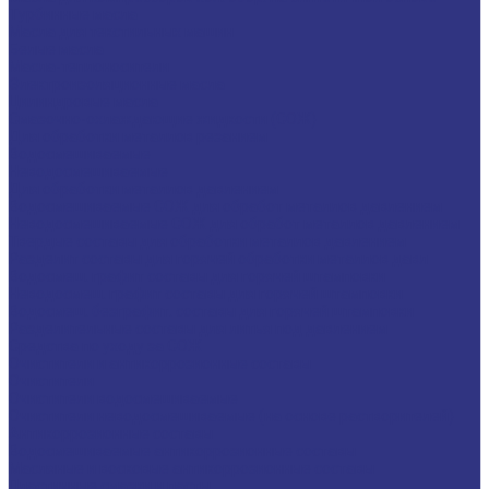
Турбинные масла
Масла для текстильных машин
Белые масла
Масла-теплоносители
Электроизоляционные масла
Цилиндровые масла
Смазочно-охлаждающие жидкости (СОЖ)
Для обработки металлов резанием
Водосмешиваемые
Неводосмешиваемые
Для обработки металлов давлением
Водосмешиваемые СОЖ для обработ металлов давлением
Неводосмешиваемые СОЖ для обработ металлов давлением
Твердые составы для обработки металлов давлением
Разделит составы для горячей обработки металлов давл
Водосмеш. графит составы для горячей штамповки
Неводосмеш. графит составы для горячей штамповки
Водосмеш. безграфит. составы для горячей штамповки
Разделительные составы для литья под давлением
Средства по уходу за СОЖ
Очистители и антикоррозионные составы
Очистители
Очистители водосмешиваемые
Очистители неводосмешиваемые (на основе растворителей)
Антикоррозионные составы
Водосмешиваемые антикоррозионные составы
Масляные и восковые антикоррозионные составы
Пластичные смазки и пасты