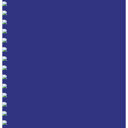
CHEMPLEX
GEARMASTER
GLEIMO
HYKOGEEN
LAGERMEISTER
LUBRODAL
LUBSEC
METABLANC
MOLY-PAUL
ONTROPEEN
SOK
STABYL
STABYLAN
URETHYN