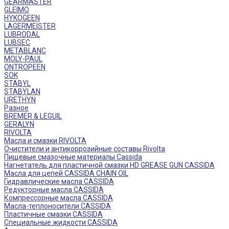
GEARMASTER
GLEIMO
HYKOGEEN
LAGERMEISTER
LUBRODAL
LUBSEC
METABLANC
MOLY-PAUL
ONTROPEEN
SOK
STABYL
STABYLAN
URETHYN
Разное
BREMER & LEGUIL
GERALYN
RIVOLTA
Масла и смазки RIVOLTA
Очистители и антикоррозийные составы Rivolta
Пищевые смазочные материалы Cassida
Нагнетатель для пластичной смазки HD GREASE GUN CASSIDA
Масла для цепей CASSIDA CHAIN OIL
Гидравлические масла CASSIDA
Редукторные масла CASSIDA
Компрессорные масла CASSIDA
Масла-теплоносители CASSIDA
Пластичные смазки CASSIDA
Специальные жидкости CASSIDA