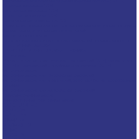
Смазочно-охлаждающие технологические составы (СОТС)
Водосмешиваемые СОЖ
Неводосмешиваемые СОЖ
Средства по уходу за СОЖ
Смазочные материалы для ОЗП
Стекольная промышленность и высокотемпературные продукты
Высокотемпературные масла для цепей
Масла теплоносители
Технологические жидкости для стекольной промышленности
ПЛАСТИЧНЫЕ СМАЗКИ
ТРАНСПОРТ И ВНЕДОРОЖНАЯ ТЕХНИКА
Антифризы
Жидкости для автоматических трансмиссий (ATF), вариаторов
(CVTF) и трансмиссий с двойным сцеплением (DCTF)
Моторные масла
Моторные масла для грузовых автомобилей
Моторные масла для двигателей, работающих на газообразном
топливе
Моторные масла для легковых автомобилей
Трансмиссионные масла
Универсальные тракторные масла
FUCHS LUBRITECH
CEDRACON
CEPLATTYN
CHEMPLEX
GEARMASTER
GLEIMO
HYKOGEEN