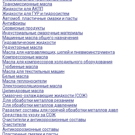
Трансмиссионные масла
Жидкости для АКПП
Жидкости для ГУР и гидросистем
Автомоб. пластичные смазки и пасты
Антифризы
Сервисные продукты
Индустриальные смазочные материалы
Машинные масла общего назначения
Гидравлические жидкости
Редукторные масла
Масла для направляющих, цепей и пневмоинструмента
Компрессорные масла
Масла для компрессоров холодильного оборудования
Турбинные масла
Масла для текстильных машин
Белые масла
Масла-теплоносители
Электроизоляционные масла
Цилиндровые масла
Смазочно-охлаждающие жидкости (СОЖ)
Для обработки металлов резанием
Для обработки металлов давлением
Разделит составы для горячей обработки металлов давл
Средства по уходу за СОЖ
Очистители и антикоррозионные составы
Очистители
Антикоррозионные составы
Пластичные смазки и пасты