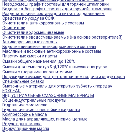
Неводосмеш. графит составы для горячей штамповки
Водосмеш. безграфит. составы для горячей штамповки
Разделительные составы для литья под давлением
Средства по уходу за СОЖ
Очистители и антикоррозионные составы
Очистители
Очистители водосмешиваемые
Очистители неводосмешиваемые (на основе растворителей)
Антикоррозионные составы
Водосмешиваемые антикоррозионные составы
Масляные и восковые антикоррозионные составы
Пластичные смазки и пасты
Смазки общего назначения, до 120℃
Смазки для температур &gt;120℃ и высоких нагрузок
Смазки с твердыми наполнителями
Полужидкие смазки для централ. систем подачи и редукторов
Специальные смазки
Смазочные материалы для открытых зубчатых передач
FOXGEAR
ИНДУСТРИАЛЬНЫЕ СМАЗОЧНЫЕ МАТЕРИАЛЫ
Общеиндустриальные продукты
Гидравлические масла
Гидравлические огнестойкие жидкости
Компрессорные масла
Масла для направляющих, пневмо, цепные
Редукторные масла
Циркуляционные масла