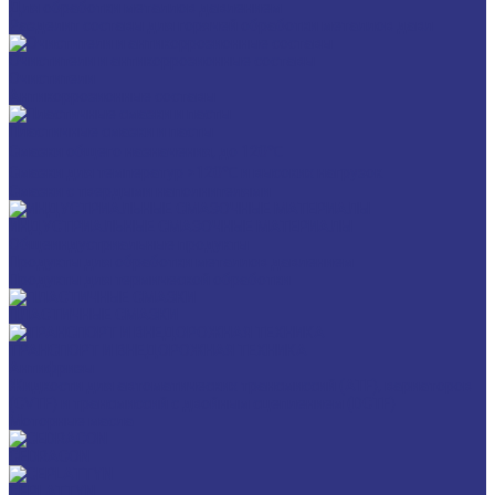
Для обработки металлов давлением
Разделит составы для горячей обработки металлов давл
Очистители и антикоррозионные составы
Очистители
Антикоррозионные составы
Пластичные смазки и пасты
Смазки общего назначения, до 120℃
Смазки для температур >120℃ и высоких нагрузок
Смазки с твердыми наполнителями
ИНДУСТРИАЛЬНЫЕ СМАЗОЧНЫЕ МАТЕРИАЛЫ
Общеиндустриальные продукты
Продукты для обработки металлов давлением
Продукты для термической обработки
ПЛАСТИЧНЫЕ СМАЗКИ
ТРАНСПОРТ И ВНЕДОРОЖНАЯ ТЕХНИКА
Антифризы
Жидкости для автоматических трансмиссий (ATF), вариаторов
(CVTF) и трансмиссий с двойным сцеплением (DCTF)
Моторные масла
CEDRACON
CEPLATTYN