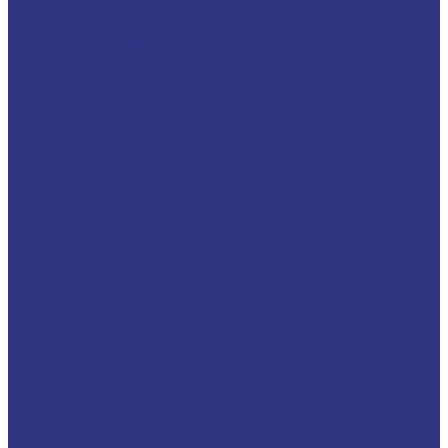
Для легковых автомобилей
Для грузовых автомобилей
Для двигателей, работающих на газу
Универсальные тракторные масла
Трансмиссионные масла
Жидкости для АКПП
Жидкости для ГУР и гидросистем
Автомоб. пластичные смазки и пасты
Антифризы
Сервисные продукты
Индустриальные смазочные материалы
Машинные масла общего назначения
Гидравлические жидкости
На минеральной основе, содержат Zn
На минеральной основе, не содержат Zn
На синтетической основе
Огнестойкие
Редукторные масла
Редукторные масла на минеральной основе
Редукторные масла на синтетической основе
Масла для направляющих, цепей и пневмоинструмента
Компрессорные масла
Компрессорные масла на минеральной основе
Компрессорные масла на синтетической основе
Масла для компрессоров холодильного оборудования
Масла для компрессоров хол. обор. на минерал. основе
Полусинтетические
Масла для компрессоров хол. обор. на синтетичной основе