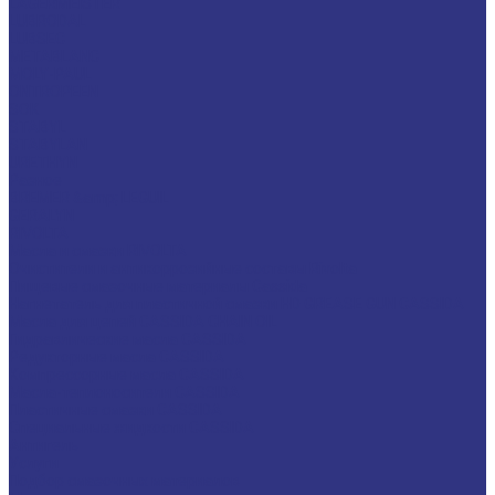
LAGERMEISTER
LUBRODAL
LUBSEC
METABLANC
MOLY-PAUL
ONTROPEEN
SOK
STABYL
STABYLAN
URETHYN
Разное
BREMER &amp; LEGUIL
GERALYN
RIVOLTA
Масла и смазки RIVOLTA
Очистители и антикоррозийные составы Rivolta
Пищевые смазочные материалы Cassida
Нагнетатель для пластичной смазки HD GREASE GUN CASSIDA
Масла для цепей CASSIDA CHAIN OIL
Гидравлические масла CASSIDA
Редукторные масла CASSIDA
Компрессорные масла CASSIDA
Масла-теплоносители CASSIDA
Пластичные смазки CASSIDA
Специальные жидкости CASSIDA
Антигель
Услуги
Подбор смазочных материалов