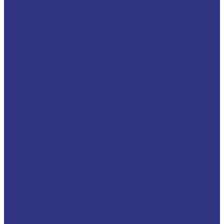
Техподдержка
Инструкции по замене масла в гидравлической системе
Инструкция по измерению концентрации технологических
жидкостей с помощью рефрактометра
Оптимальные условия хранения различных видов смазочных
материалов и технологических жидкостей
Информация
Технологии
Маркетинговые материалы
Глоссарий
Видео
Информация о продуктах
Контакты
...
О компании
Вакансии
Новости
Доставка и оплата
Сертификаты
Политика конфиденциальности
Статьи
Каталог товаров
FUCHS
Новые локализованные продукты FUCHS для транспорта и
внедорожной техники
Новые локальные продукты FUCHS
Транспорт и внедорожная техника
Моторные масла