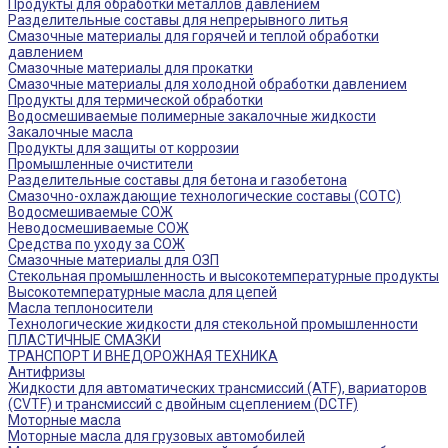
Продукты для обработки металлов давлением
Разделительные составы для непрерывного литья
Смазочные материалы для горячей и теплой обработки
давлением
Смазочные материалы для прокатки
Смазочные материалы для холодной обработки давлением
Продукты для термической обработки
Водосмешиваемые полимерные закалочные жидкости
Закалочные масла
Продукты для защиты от коррозии
Промышленные очистители
Разделительные составы для бетона и газобетона
Смазочно-охлаждающие технологические составы (СОТС)
Водосмешиваемые СОЖ
Неводосмешиваемые СОЖ
Средства по уходу за СОЖ
Смазочные материалы для ОЗП
Стекольная промышленность и высокотемпературные продукты
Высокотемпературные масла для цепей
Масла теплоносители
Технологические жидкости для стекольной промышленности
ПЛАСТИЧНЫЕ СМАЗКИ
ТРАНСПОРТ И ВНЕДОРОЖНАЯ ТЕХНИКА
Антифризы
Жидкости для автоматических трансмиссий (ATF), вариаторов
(CVTF) и трансмиссий с двойным сцеплением (DCTF)
Моторные масла
Моторные масла для грузовых автомобилей