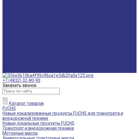
Мониторинг смазочных материалов
Технический аудит производства
Техподдержка
Инструкции по замене масла в гидравлической системе
Инструкция по измерению концентрации технологических
жидкостей с помощью рефрактометра
Оптимальные условия хранения различных видов смазочных
материалов и технологических жидкостей
Информация
Технологии
Маркетинговые материалы
Глоссарий
Видео
Информация о продуктах
Контакты
+7 (4832) 32-80-90
Заказать звонок
Каталог товаров
FUCHS
Новые локализованные продукты FUCHS для транспорта и
внедорожной техники
Новые локальные продукты FUCHS
Транспорт и внедорожная техника
Моторные масла
Универсальные тракторные масла