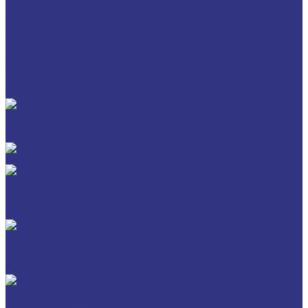
Политика конфиденциальности
Статьи
Каталог товаров
FUCHS
FOXGEAR
FUCHS LUBRITECH
BREMER & LEGUIL
Пищевые смазочные материалы Cassida
Антигель
Новые локализованные продукты FUCHS для транспорта и
внедорожной техники
Новые локальные продукты FUCHS
Транспорт и внедорожная техника
Моторные масла
Универсальные тракторные масла
Трансмиссионные масла
Индустриальные смазочные материалы
Машинные масла общего назначения
Гидравлические жидкости
Редукторные масла
Смазочно-охлаждающие жидкости (СОЖ)
Для обработки металлов резанием