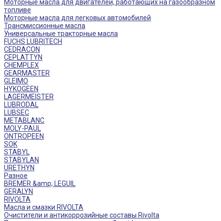
Моторные масла для двигателей, работающих на газообразном
топливе
Моторные масла для легковых автомобилей
Трансмиссионные масла
Универсальные тракторные масла
FUCHS LUBRITECH
CEDRACON
CEPLATTYN
CHEMPLEX
GEARMASTER
GLEIMO
HYKOGEEN
LAGERMEISTER
LUBRODAL
LUBSEC
METABLANC
MOLY-PAUL
ONTROPEEN
SOK
STABYL
STABYLAN
URETHYN
Разное
BREMER &amp; LEGUIL
GERALYN
RIVOLTA
Масла и смазки RIVOLTA
Очистители и антикоррозийные составы Rivolta