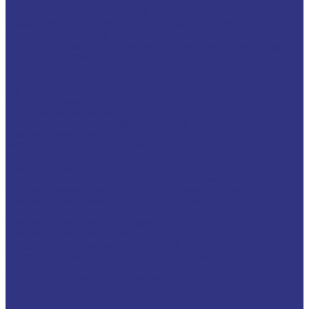
Смазки общего назначения, до 120℃
Смазки для температур &gt;120℃ и высоких нагрузок
Смазки с твердыми наполнителями
Полужидкие смазки для централ. систем подачи и редукторов
Специальные смазки
Смазочные материалы для открытых зубчатых передач
FOXGEAR
ИНДУСТРИАЛЬНЫЕ СМАЗОЧНЫЕ МАТЕРИАЛЫ
Общеиндустриальные продукты
Гидравлические масла
Гидравлические огнестойкие жидкости
Компрессорные масла
Масла для направляющих, пневмо, цепные
Редукторные масла
Циркуляционные масла
Продукты для обработки металлов давлением
Разделительные составы для непрерывного литья
Смазочные материалы для горячей и теплой обработки
давлением
Смазочные материалы для прокатки
Смазочные материалы для холодной обработки давлением
Продукты для термической обработки
Водосмешиваемые полимерные закалочные жидкости
Закалочные масла
Продукты для защиты от коррозии
Промышленные очистители
Разделительные составы для бетона и газобетона