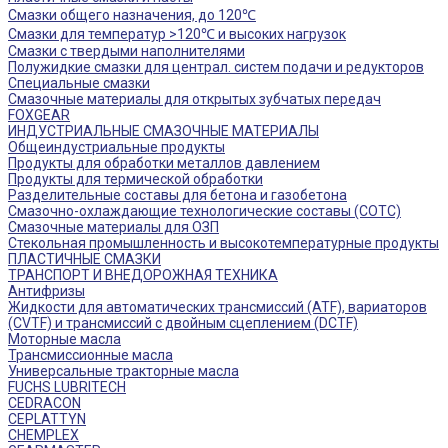
Смазки общего назначения, до 120℃
Смазки для температур >120℃ и высоких нагрузок
Смазки с твердыми наполнителями
Полужидкие смазки для централ. систем подачи и редукторов
Специальные смазки
Смазочные материалы для открытых зубчатых передач
FOXGEAR
ИНДУСТРИАЛЬНЫЕ СМАЗОЧНЫЕ МАТЕРИАЛЫ
Общеиндустриальные продукты
Продукты для обработки металлов давлением
Продукты для термической обработки
Разделительные составы для бетона и газобетона
Смазочно-охлаждающие технологические составы (СОТС)
Смазочные материалы для ОЗП
Стекольная промышленность и высокотемпературные продукты
ПЛАСТИЧНЫЕ СМАЗКИ
ТРАНСПОРТ И ВНЕДОРОЖНАЯ ТЕХНИКА
Антифризы
Жидкости для автоматических трансмиссий (ATF), вариаторов
(CVTF) и трансмиссий с двойным сцеплением (DCTF)
Моторные масла
Трансмиссионные масла
Универсальные тракторные масла
FUCHS LUBRITECH
CEDRACON
CEPLATTYN
CHEMPLEX