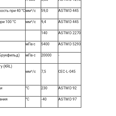
ость при 40 °С
мм²/с
59,0
ASTM D 445
0 °С
мм²/с
9,4
ASTM D 445
140
ASTM D 2270
мПа·с
5400
ASTM D 5293
(Брукфильд)
мПа∙с
20000
-
у (KRL)
мм²/с
7,5
CEC-L-045
ки
°С
230
ASTM D 92
ания
°С
-40
ASTM D 97