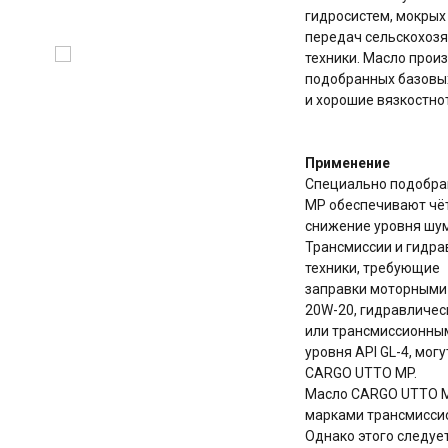
гидросистем, мокрых
передач сельскохозя
техники. Масло прои
подобранных базовых
и хорошие вязкостно
Применение
Специально подобр
MP обеспечивают чёт
снижение уровня шум
Трансмиссии и гидра
техники, требующие
заправки моторными
20W-20, гидравличес
или трансмиссионны
уровня API GL-4, мог
CARGO UTTO MP.
Масло CARGO UTTO M
марками трансмиссио
Однако этого следуе