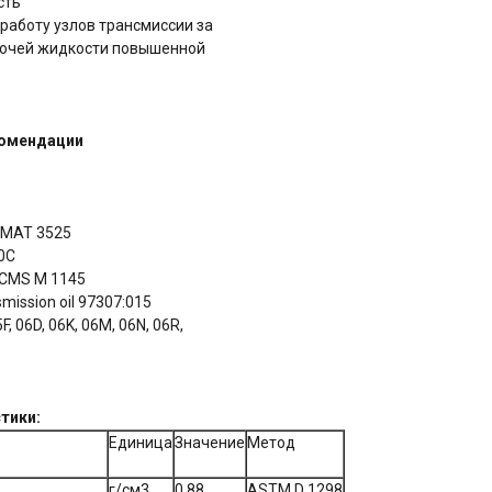
сть
 работу узлов трансмиссии за
бочей жидкости повышенной
комендации
 MAT 3525
0C
CMS M 1145
mission oil 97307:015
F, 06D, 06K, 06M, 06N, 06R,
тики:
Единица
Значение
Метод
г/см3
0,88
ASTM D 1298