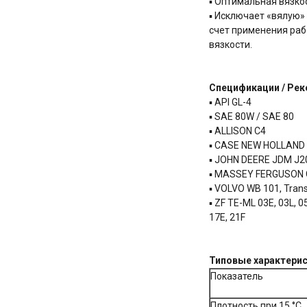
▪ Оптимальная вязко
▪ Исключает «вялую»
счет применения ра
вязкости.
Спецификации / Ре
▪ API GL-4
▪ SAE 80W / SAE 80
▪ ALLISON C4
▪ CASE NEW HOLLAND
▪ JOHN DEERE JDM J2
▪ MASSEY FERGUSON 
▪ VOLVO WB 101, Trans
▪ ZF TE-ML 03E, 03L, 05
17E, 21F
Типовые характерис
Показатель
Плотность при 15 °С