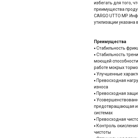
избегать для того, ч
преимущества продук
CARGO UTTO MP. Инф
утилизации указана 
Преимущества
▪ Стабильность фрик
▪ Стабильность трен
моющей способности 
работе мокрых тормо
▪ Улучшенные характ
▪ Превосходная нагр
износа
▪ Превосходная защи
▪ Усовершенствованн
предотвращающая из
системах
▪ Превосходная чист
▪ Контроль окислени
чистоты