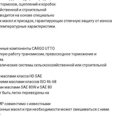
г. Курск,
 тормозов, сцеплений и коробок
ул.Интернациональная,
йственной и строительной
д.49
зводится на основе специально
Пн-Пт 9:00-18:00 Cб-Вс
Выходной
 масел и присадок, гарантирующих отличную защиту от износа
client-service@vip-
температурные характеристики.
oil32.ru
анные компоненты CARGO UTTO
кую работу трансмиссии, превосходное торможение и
а.
влические системы сельскохозяйственной или строительной
 маслами класса HD SAE
кими маслами классов ISO 46-68
ми маслами SAE 80W и SAE 80
ут быть легко переведены на
P совместимо с известными
нных масел и при необходимости может смешиваться с ними.
т