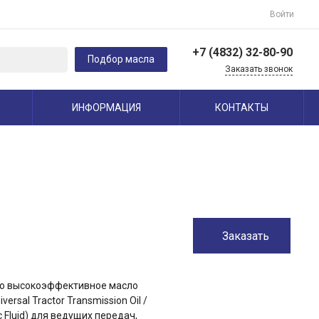
Войти
+7 (4832) 32-80-90
Подбор масла
Заказать звонок
+7 (910) 292-42-41
ИНФОРМАЦИЯ
КОНТАКТЫ
г. Орел Кромское
шоссе, 4
Пн-Пт с 9:00 по 18:00 Cб-
Вс Выходной
client-service@vip-
oil32.ru
+7 (4832) 32-80-90
241020, г. Брянск, пр-т
Московский, 99, офис
Заказать
13
Пн-Пт: 9:00-18:00 Cб-Вс:
9:00-17:00
client-service@vip-
то высокоэффективное масло
oil32.ru
ersal Tractor Transmission Oil /
+7 (910) 292-42-41
c Fluid) для ведущих передач,