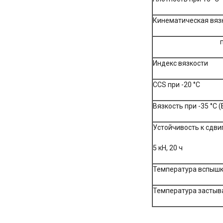
Кинематическая вязк
при 10
Индекс вязкости
CCS при -20 °С
Вязкость при -35 °С 
Устойчивость к сдвиг
5 кН, 20 ч
Температура вспыш
Температура застыв