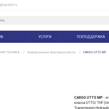
e@vip-oil32.ru
ОВ
УСЛУГИ
ТЕХПОДДЕРЖКА
НАЯ ТЕХНИКА
/
Универсальные тракторные масла
/
CARGO UTTO MP
CARGO UTTO MP
- э
класса UTTO/ THF (Univ
Transmission Hydrauli