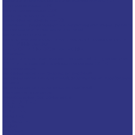
Смазочно-охлаждающие технологические составы (СОТС)
Водосмешиваемые СОЖ
Неводосмешиваемые СОЖ
Средства по уходу за СОЖ
Смазочные материалы для ОЗП
Стекольная промышленность и высокотемпературные продукты
Высокотемпературные масла для цепей
Масла теплоносители
Технологические жидкости для стекольной промышленности
ПЛАСТИЧНЫЕ СМАЗКИ
ТРАНСПОРТ И ВНЕДОРОЖНАЯ ТЕХНИКА
Антифризы
Жидкости для автоматических трансмиссий (ATF), вариаторов
(CVTF) и трансмиссий с двойным сцеплением (DCTF)
Моторные масла
Моторные масла для грузовых автомобилей
Моторные масла для двигателей, работающих на газообразном
топливе
Моторные масла для легковых автомобилей
Трансмиссионные масла
Универсальные тракторные масла
FUCHS LUBRITECH
CEDRACON
CEPLATTYN
CHEMPLEX
GEARMASTER
GLEIMO
HYKOGEEN