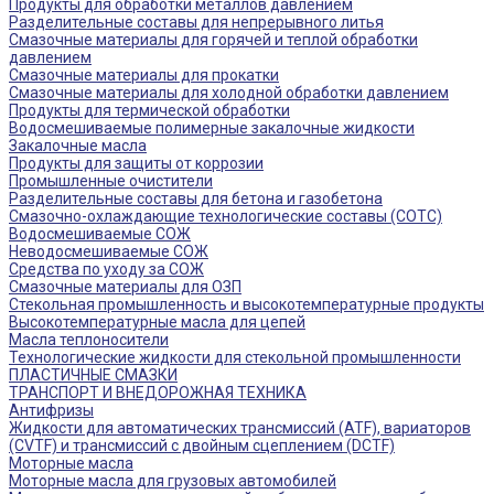
Продукты для обработки металлов давлением
Разделительные составы для непрерывного литья
Смазочные материалы для горячей и теплой обработки
давлением
Смазочные материалы для прокатки
Смазочные материалы для холодной обработки давлением
Продукты для термической обработки
Водосмешиваемые полимерные закалочные жидкости
Закалочные масла
Продукты для защиты от коррозии
Промышленные очистители
Разделительные составы для бетона и газобетона
Смазочно-охлаждающие технологические составы (СОТС)
Водосмешиваемые СОЖ
Неводосмешиваемые СОЖ
Средства по уходу за СОЖ
Смазочные материалы для ОЗП
Стекольная промышленность и высокотемпературные продукты
Высокотемпературные масла для цепей
Масла теплоносители
Технологические жидкости для стекольной промышленности
ПЛАСТИЧНЫЕ СМАЗКИ
ТРАНСПОРТ И ВНЕДОРОЖНАЯ ТЕХНИКА
Антифризы
Жидкости для автоматических трансмиссий (ATF), вариаторов
(CVTF) и трансмиссий с двойным сцеплением (DCTF)
Моторные масла
Моторные масла для грузовых автомобилей