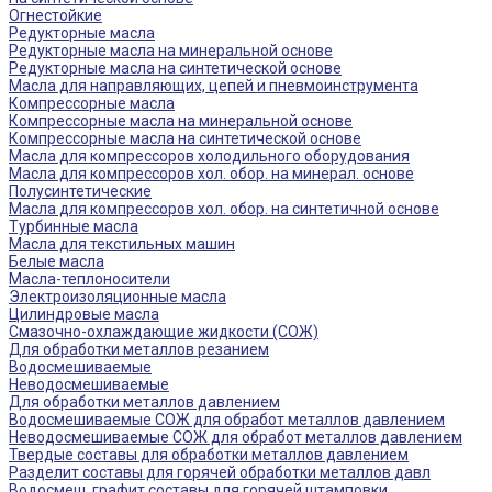
Огнестойкие
Редукторные масла
Редукторные масла на минеральной основе
Редукторные масла на синтетической основе
Масла для направляющих, цепей и пневмоинструмента
Компрессорные масла
Компрессорные масла на минеральной основе
Компрессорные масла на синтетической основе
Масла для компрессоров холодильного оборудования
Масла для компрессоров хол. обор. на минерал. основе
Полусинтетические
Масла для компрессоров хол. обор. на синтетичной основе
Турбинные масла
Масла для текстильных машин
Белые масла
Масла-теплоносители
Электроизоляционные масла
Цилиндровые масла
Смазочно-охлаждающие жидкости (СОЖ)
Для обработки металлов резанием
Водосмешиваемые
Неводосмешиваемые
Для обработки металлов давлением
Водосмешиваемые СОЖ для обработ металлов давлением
Неводосмешиваемые СОЖ для обработ металлов давлением
Твердые составы для обработки металлов давлением
Разделит составы для горячей обработки металлов давл
Водосмеш. графит составы для горячей штамповки