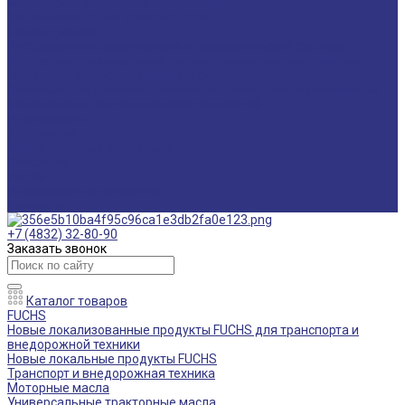
Мониторинг смазочных материалов
Технический аудит производства
Техподдержка
Инструкции по замене масла в гидравлической системе
Инструкция по измерению концентрации технологических
жидкостей с помощью рефрактометра
Оптимальные условия хранения различных видов смазочных
материалов и технологических жидкостей
Информация
Технологии
Маркетинговые материалы
Глоссарий
Видео
Информация о продуктах
Контакты
+7 (4832) 32-80-90
Заказать звонок
Каталог товаров
FUCHS
Новые локализованные продукты FUCHS для транспорта и
внедорожной техники
Новые локальные продукты FUCHS
Транспорт и внедорожная техника
Моторные масла
Универсальные тракторные масла