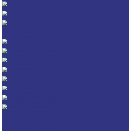
Разное
GERALYN
RIVOLTA
Масла и смазки RIVOLTA
Очистители и антикоррозийные составы Rivolta
Нагнетатель для пластичной смазки HD GREASE GUN CASSIDA
Масла для цепей CASSIDA CHAIN OIL
Гидравлические масла CASSIDA
Редукторные масла CASSIDA
Компрессорные масла CASSIDA
Масла-теплоносители CASSIDA
Пластичные смазки CASSIDA
Специальные жидкости CASSIDA
Услуги
Подбор смазочных материалов
Мониторинг смазочных материалов
Технический аудит производства