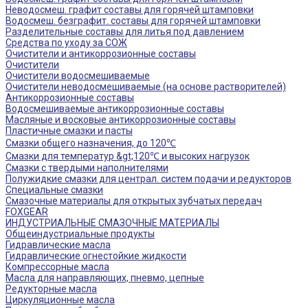
Неводосмеш. графит составы для горячей штамповки
Водосмеш. безграфит. составы для горячей штамповки
Разделительные составы для литья под давлением
Средства по уходу за СОЖ
Очистители и антикоррозионные составы
Очистители
Очистители водосмешиваемые
Очистители неводосмешиваемые (на основе растворителей)
Антикоррозионные составы
Водосмешиваемые антикоррозионные составы
Масляные и восковые антикоррозионные составы
Пластичные смазки и пасты
Смазки общего назначения, до 120℃
Смазки для температур &gt;120℃ и высоких нагрузок
Смазки с твердыми наполнителями
Полужидкие смазки для централ. систем подачи и редукторов
Специальные смазки
Смазочные материалы для открытых зубчатых передач
FOXGEAR
ИНДУСТРИАЛЬНЫЕ СМАЗОЧНЫЕ МАТЕРИАЛЫ
Общеиндустриальные продукты
Гидравлические масла
Гидравлические огнестойкие жидкости
Компрессорные масла
Масла для направляющих, пневмо, цепные
Редукторные масла
Циркуляционные масла