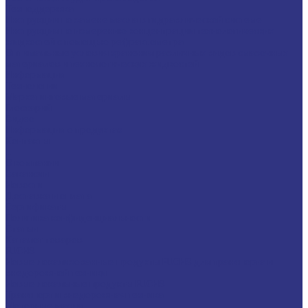
Техподдержка
Инструкции по замене масла в гидравлической системе
Инструкция по измерению концентрации технологических
жидкостей с помощью рефрактометра
Оптимальные условия хранения различных видов смазочных
материалов и технологических жидкостей
Информация
Технологии
Маркетинговые материалы
Глоссарий
Видео
Информация о продуктах
Контакты
...
О компании
Вакансии
Новости
Доставка и оплата
Сертификаты
Политика конфиденциальности
Статьи
Каталог товаров
FUCHS
Новые локализованные продукты FUCHS для транспорта и
внедорожной техники
Новые локальные продукты FUCHS
Транспорт и внедорожная техника
Моторные масла