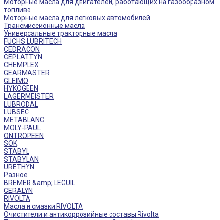
Моторные масла для двигателей, работающих на газообразном
топливе
Моторные масла для легковых автомобилей
Трансмиссионные масла
Универсальные тракторные масла
FUCHS LUBRITECH
CEDRACON
CEPLATTYN
CHEMPLEX
GEARMASTER
GLEIMO
HYKOGEEN
LAGERMEISTER
LUBRODAL
LUBSEC
METABLANC
MOLY-PAUL
ONTROPEEN
SOK
STABYL
STABYLAN
URETHYN
Разное
BREMER &amp; LEGUIL
GERALYN
RIVOLTA
Масла и смазки RIVOLTA
Очистители и антикоррозийные составы Rivolta