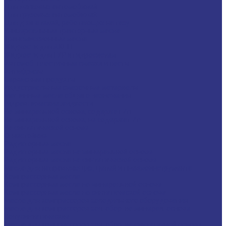
Для легковых автомобилей
Для грузовых автомобилей
Для двигателей, работающих на газу
Универсальные тракторные масла
Трансмиссионные масла
Жидкости для АКПП
Жидкости для ГУР и гидросистем
Автомоб. пластичные смазки и пасты
Антифризы
Сервисные продукты
Индустриальные смазочные материалы
Машинные масла общего назначения
Гидравлические жидкости
На минеральной основе, содержат Zn
На минеральной основе, не содержат Zn
На синтетической основе
Огнестойкие
Редукторные масла
Редукторные масла на минеральной основе
Редукторные масла на синтетической основе
Масла для направляющих, цепей и пневмоинструмента
Компрессорные масла
Компрессорные масла на минеральной основе
Компрессорные масла на синтетической основе
Масла для компрессоров холодильного оборудования
Масла для компрессоров хол. обор. на минерал. основе
Полусинтетические
Масла для компрессоров хол. обор. на синтетичной основе