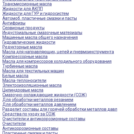
Трансмиссионные масла
Жидкости для АКПП
Жидкости для ГУР и гидросистем
Автомоб. пластичные смазки и пасты
Антифризы
Сервисные продукты
Индустриальные смазочные материалы
Машинные масла общего назначения
Гидравлические жидкости
Редукторные масла
Масла для направляющих, цепей и пневмоинструмента
Компрессорные масла
Масла для компрессоров холодильного оборудования
Турбинные масла
Масла для текстильных машин
Белые масла
Масла-теплоносители
Электроизоляционные масла
Цилиндровые масла
Смазочно-охлаждающие жидкости (СОЖ)
Для обработки металлов резанием
Для обработки металлов давлением
Разделит составы для горячей обработки металлов давл
Средства по уходу за СОЖ
Очистители и антикоррозионные составы
Очистители
Антикоррозионные составы
Пластичные смазки и пасты