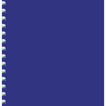
CHEMPLEX
GEARMASTER
GLEIMO
HYKOGEEN
LAGERMEISTER
LUBRODAL
LUBSEC
METABLANC
MOLY-PAUL
ONTROPEEN
SOK
STABYL
STABYLAN
URETHYN