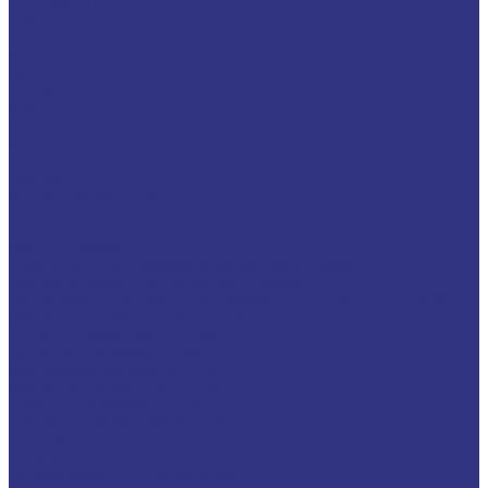
LAGERMEISTER
LUBRODAL
LUBSEC
METABLANC
MOLY-PAUL
ONTROPEEN
SOK
STABYL
STABYLAN
URETHYN
Разное
BREMER &amp; LEGUIL
GERALYN
RIVOLTA
Масла и смазки RIVOLTA
Очистители и антикоррозийные составы Rivolta
Пищевые смазочные материалы Cassida
Нагнетатель для пластичной смазки HD GREASE GUN CASSIDA
Масла для цепей CASSIDA CHAIN OIL
Гидравлические масла CASSIDA
Редукторные масла CASSIDA
Компрессорные масла CASSIDA
Масла-теплоносители CASSIDA
Пластичные смазки CASSIDA
Специальные жидкости CASSIDA
Антигель
Услуги
Подбор смазочных материалов