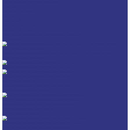
Политика конфиденциальности
Статьи
Каталог товаров
FUCHS
FOXGEAR
FUCHS LUBRITECH
BREMER & LEGUIL
Пищевые смазочные материалы Cassida
Антигель
Новые локализованные продукты FUCHS для транспорта и
внедорожной техники
Новые локальные продукты FUCHS
Транспорт и внедорожная техника
Моторные масла
Универсальные тракторные масла
Трансмиссионные масла
Индустриальные смазочные материалы
Машинные масла общего назначения
Гидравлические жидкости
Редукторные масла
Смазочно-охлаждающие жидкости (СОЖ)
Для обработки металлов резанием