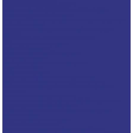
Смазки общего назначения, до 120℃
Смазки для температур &gt;120℃ и высоких нагрузок
Смазки с твердыми наполнителями
Полужидкие смазки для централ. систем подачи и редукторов
Специальные смазки
Смазочные материалы для открытых зубчатых передач
FOXGEAR
ИНДУСТРИАЛЬНЫЕ СМАЗОЧНЫЕ МАТЕРИАЛЫ
Общеиндустриальные продукты
Гидравлические масла
Гидравлические огнестойкие жидкости
Компрессорные масла
Масла для направляющих, пневмо, цепные
Редукторные масла
Циркуляционные масла
Продукты для обработки металлов давлением
Разделительные составы для непрерывного литья
Смазочные материалы для горячей и теплой обработки
давлением
Смазочные материалы для прокатки
Смазочные материалы для холодной обработки давлением
Продукты для термической обработки
Водосмешиваемые полимерные закалочные жидкости
Закалочные масла
Продукты для защиты от коррозии
Промышленные очистители
Разделительные составы для бетона и газобетона