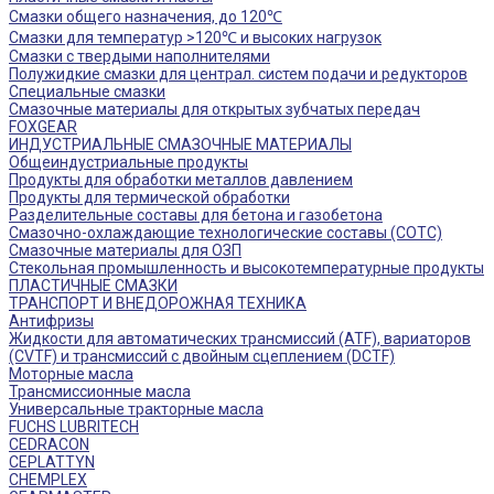
Смазки общего назначения, до 120℃
Смазки для температур >120℃ и высоких нагрузок
Смазки с твердыми наполнителями
Полужидкие смазки для централ. систем подачи и редукторов
Специальные смазки
Смазочные материалы для открытых зубчатых передач
FOXGEAR
ИНДУСТРИАЛЬНЫЕ СМАЗОЧНЫЕ МАТЕРИАЛЫ
Общеиндустриальные продукты
Продукты для обработки металлов давлением
Продукты для термической обработки
Разделительные составы для бетона и газобетона
Смазочно-охлаждающие технологические составы (СОТС)
Смазочные материалы для ОЗП
Стекольная промышленность и высокотемпературные продукты
ПЛАСТИЧНЫЕ СМАЗКИ
ТРАНСПОРТ И ВНЕДОРОЖНАЯ ТЕХНИКА
Антифризы
Жидкости для автоматических трансмиссий (ATF), вариаторов
(CVTF) и трансмиссий с двойным сцеплением (DCTF)
Моторные масла
Трансмиссионные масла
Универсальные тракторные масла
FUCHS LUBRITECH
CEDRACON
CEPLATTYN
CHEMPLEX