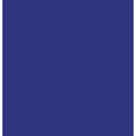
Турбинные масла
Масла для текстильных машин
Белые масла
Масла-теплоносители
Электроизоляционные масла
Цилиндровые масла
Смазочно-охлаждающие жидкости (СОЖ)
Для обработки металлов резанием
Водосмешиваемые
Неводосмешиваемые
Для обработки металлов давлением
Водосмешиваемые СОЖ для обработ металлов давлением
Неводосмешиваемые СОЖ для обработ металлов давлением
Твердые составы для обработки металлов давлением
Разделит составы для горячей обработки металлов давл
Водосмеш. графит составы для горячей штамповки
Неводосмеш. графит составы для горячей штамповки
Водосмеш. безграфит. составы для горячей штамповки
Разделительные составы для литья под давлением
Средства по уходу за СОЖ
Очистители и антикоррозионные составы
Очистители
Очистители водосмешиваемые
Очистители неводосмешиваемые (на основе растворителей)
Антикоррозионные составы
Водосмешиваемые антикоррозионные составы
Масляные и восковые антикоррозионные составы
Пластичные смазки и пасты