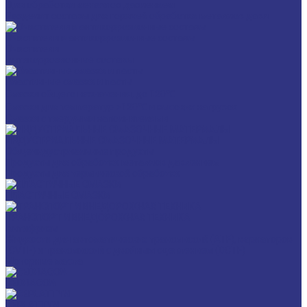
Для обработки металлов давлением
Разделит составы для горячей обработки металлов давл
Очистители и антикоррозионные составы
Очистители
Антикоррозионные составы
Пластичные смазки и пасты
Смазки общего назначения, до 120℃
Смазки для температур >120℃ и высоких нагрузок
Смазки с твердыми наполнителями
ИНДУСТРИАЛЬНЫЕ СМАЗОЧНЫЕ МАТЕРИАЛЫ
Общеиндустриальные продукты
Продукты для обработки металлов давлением
Продукты для термической обработки
ПЛАСТИЧНЫЕ СМАЗКИ
ТРАНСПОРТ И ВНЕДОРОЖНАЯ ТЕХНИКА
Антифризы
Жидкости для автоматических трансмиссий (ATF), вариаторов
(CVTF) и трансмиссий с двойным сцеплением (DCTF)
Моторные масла
CEDRACON
CEPLATTYN