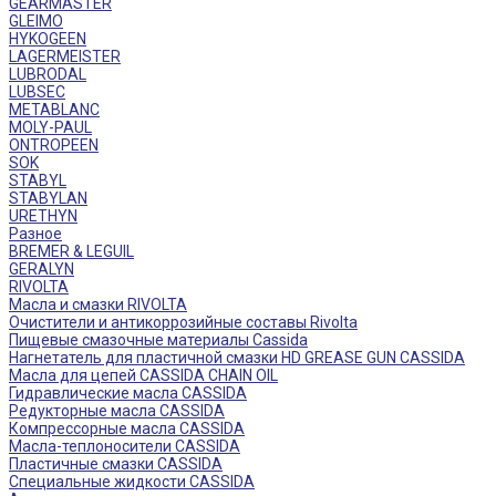
GEARMASTER
GLEIMO
HYKOGEEN
LAGERMEISTER
LUBRODAL
LUBSEC
METABLANC
MOLY-PAUL
ONTROPEEN
SOK
STABYL
STABYLAN
URETHYN
Разное
BREMER & LEGUIL
GERALYN
RIVOLTA
Масла и смазки RIVOLTA
Очистители и антикоррозийные составы Rivolta
Пищевые смазочные материалы Cassida
Нагнетатель для пластичной смазки HD GREASE GUN CASSIDA
Масла для цепей CASSIDA CHAIN OIL
Гидравлические масла CASSIDA
Редукторные масла CASSIDA
Компрессорные масла CASSIDA
Масла-теплоносители CASSIDA
Пластичные смазки CASSIDA
Специальные жидкости CASSIDA