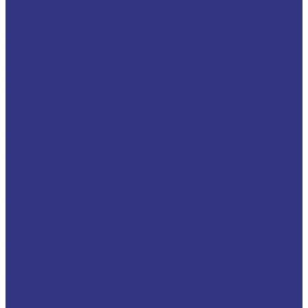
LAGERMEISTER
LUBRODAL
LUBSEC
METABLANC
MOLY-PAUL
ONTROPEEN
SOK
STABYL
STABYLAN
URETHYN
Разное
BREMER &amp; LEGUIL
GERALYN
RIVOLTA
Масла и смазки RIVOLTA
Очистители и антикоррозийные составы Rivolta
Пищевые смазочные материалы Cassida
Нагнетатель для пластичной смазки HD GREASE GUN CASSIDA
Масла для цепей CASSIDA CHAIN OIL
Гидравлические масла CASSIDA
Редукторные масла CASSIDA
Компрессорные масла CASSIDA
Масла-теплоносители CASSIDA
Пластичные смазки CASSIDA
Специальные жидкости CASSIDA
Антигель
Услуги
Подбор смазочных материалов