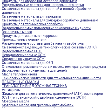
Продукты для обработки металлов давлением
Разделительные составы для непрерывного литья
Смазочные материалы для горячей и теплой обработки
давлением
Смазочные материалы для прокатки
Смазочные материалы для холодной обработки давлением
Продукты для термической обработки
Водосмешиваемые полимерные закалочные жидкости
Закалочные масла
Продукты для защиты от коррозии
Промышленные очистители
Разделительные составы для бетона и газобетона
Смазочно-охлаждающие технологические составы (СОТС)
Водосмешиваемые СОЖ
Неводосмешиваемые СОЖ
Средства по уходу за СОЖ
Смазочные материалы для ОЗП
Стекольная промышленность и высокотемпературные продукты
Высокотемпературные масла для цепей
Масла теплоносители
Технологические жидкости для стекольной промышленности
ПЛАСТИЧНЫЕ СМАЗКИ
ТРАНСПОРТ И ВНЕДОРОЖНАЯ ТЕХНИКА
Антифризы
Жидкости для автоматических трансмиссий (ATF), вариаторов
(CVTF) и трансмиссий с двойным сцеплением (DCTF)
Моторные масла
Моторные масла для грузовых автомобилей