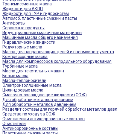
Трансмиссионные масла
Жидкости для АКПП
Жидкости для ГУР и гидросистем
Автомоб. пластичные смазки и пасты
Антифризы
Сервисные продукты
Индустриальные смазочные материалы
Машинные масла общего назначения
Гидравлические жидкости
Редукторные масла
Масла для направляющих, цепей и пневмоинструмента
Компрессорные масла
Масла для компрессоров холодильного оборудования
Турбинные масла
Масла для текстильных машин
Белые масла
Масла-теплоносители
Электроизоляционные масла
Цилиндровые масла
Смазочно-охлаждающие жидкости (СОЖ)
Для обработки металлов резанием
Для обработки металлов давлением
Разделит составы для горячей обработки металлов давл
Средства по уходу за СОЖ
Очистители и антикоррозионные составы
Очистители
Антикоррозионные составы
Пластичные смазки и пасты