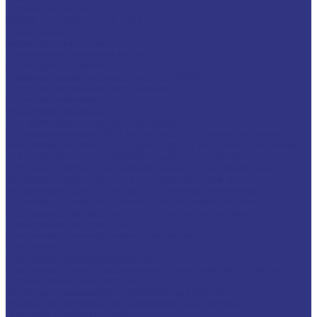
Турбинные масла
Масла для текстильных машин
Белые масла
Масла-теплоносители
Электроизоляционные масла
Цилиндровые масла
Смазочно-охлаждающие жидкости (СОЖ)
Для обработки металлов резанием
Водосмешиваемые
Неводосмешиваемые
Для обработки металлов давлением
Водосмешиваемые СОЖ для обработ металлов давлением
Неводосмешиваемые СОЖ для обработ металлов давлением
Твердые составы для обработки металлов давлением
Разделит составы для горячей обработки металлов давл
Водосмеш. графит составы для горячей штамповки
Неводосмеш. графит составы для горячей штамповки
Водосмеш. безграфит. составы для горячей штамповки
Разделительные составы для литья под давлением
Средства по уходу за СОЖ
Очистители и антикоррозионные составы
Очистители
Очистители водосмешиваемые
Очистители неводосмешиваемые (на основе растворителей)
Антикоррозионные составы
Водосмешиваемые антикоррозионные составы
Масляные и восковые антикоррозионные составы
Пластичные смазки и пасты