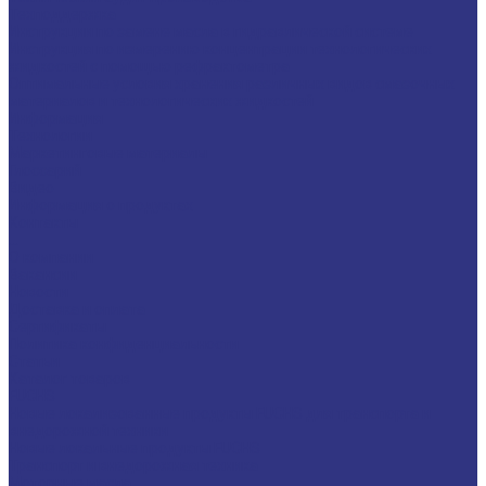
Техподдержка
Инструкции по замене масла в гидравлической системе
Инструкция по измерению концентрации технологических
жидкостей с помощью рефрактометра
Оптимальные условия хранения различных видов смазочных
материалов и технологических жидкостей
Информация
Технологии
Маркетинговые материалы
Глоссарий
Видео
Информация о продуктах
Контакты
...
О компании
Вакансии
Новости
Доставка и оплата
Сертификаты
Политика конфиденциальности
Статьи
Каталог товаров
FUCHS
Новые локализованные продукты FUCHS для транспорта и
внедорожной техники
Новые локальные продукты FUCHS
Транспорт и внедорожная техника
Моторные масла