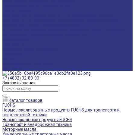
Мониторинг смазочных материалов
Технический аудит производства
Техподдержка
Инструкции по замене масла в гидравлической системе
Инструкция по измерению концентрации технологических
жидкостей с помощью рефрактометра
Оптимальные условия хранения различных видов смазочных
материалов и технологических жидкостей
Информация
Технологии
Маркетинговые материалы
Глоссарий
Видео
Информация о продуктах
Контакты
+7 (4832) 32-80-90
Заказать звонок
Каталог товаров
FUCHS
Новые локализованные продукты FUCHS для транспорта и
внедорожной техники
Новые локальные продукты FUCHS
Транспорт и внедорожная техника
Моторные масла
Универсальные тракторные масла