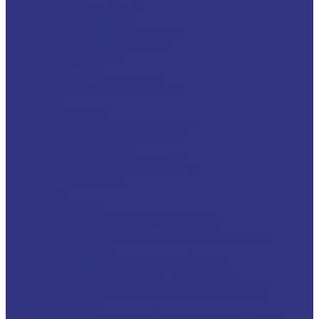
Для легковых автомобилей
Для грузовых автомобилей
Для двигателей, работающих на газу
Универсальные тракторные масла
Трансмиссионные масла
Жидкости для АКПП
Жидкости для ГУР и гидросистем
Автомоб. пластичные смазки и пасты
Антифризы
Сервисные продукты
Индустриальные смазочные материалы
Машинные масла общего назначения
Гидравлические жидкости
На минеральной основе, содержат Zn
На минеральной основе, не содержат Zn
На синтетической основе
Огнестойкие
Редукторные масла
Редукторные масла на минеральной основе
Редукторные масла на синтетической основе
Масла для направляющих, цепей и пневмоинструмента
Компрессорные масла
Компрессорные масла на минеральной основе
Компрессорные масла на синтетической основе
Масла для компрессоров холодильного оборудования
Масла для компрессоров хол. обор. на минерал. основе
Полусинтетические
Масла для компрессоров хол. обор. на синтетичной основе