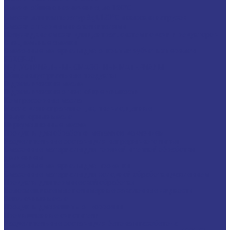
Смазки общего назначения, до 120℃
Смазки для температур &gt;120℃ и высоких нагрузок
Смазки с твердыми наполнителями
Полужидкие смазки для централ. систем подачи и редукторов
Специальные смазки
Смазочные материалы для открытых зубчатых передач
FOXGEAR
ИНДУСТРИАЛЬНЫЕ СМАЗОЧНЫЕ МАТЕРИАЛЫ
Общеиндустриальные продукты
Гидравлические масла
Гидравлические огнестойкие жидкости
Компрессорные масла
Масла для направляющих, пневмо, цепные
Редукторные масла
Циркуляционные масла
Продукты для обработки металлов давлением
Разделительные составы для непрерывного литья
Смазочные материалы для горячей и теплой обработки
давлением
Смазочные материалы для прокатки
Смазочные материалы для холодной обработки давлением
Продукты для термической обработки
Водосмешиваемые полимерные закалочные жидкости
Закалочные масла
Продукты для защиты от коррозии
Промышленные очистители
Разделительные составы для бетона и газобетона