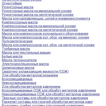
Огнестойкие
Редукторные масла
Редукторные масла на минеральной основе
Редукторные масла на синтетической основе
Масла для направляющих, цепей и пневмоинструмента
Компрессорные масла
Компрессорные масла на минеральной основе
Компрессорные масла на синтетической основе
Масла для компрессоров холодильного оборудования
Масла для компрессоров хол. обор. на минерал. основе
Полусинтетические
Масла для компрессоров хол. обор. на синтетичной основе
Турбинные масла
Масла для текстильных машин
Белые масла
Масла-теплоносители
Электроизоляционные масла
Цилиндровые масла
Смазочно-охлаждающие жидкости (СОЖ)
Для обработки металлов резанием
Водосмешиваемые
Неводосмешиваемые
Для обработки металлов давлением
Водосмешиваемые СОЖ для обработ металлов давлением
Неводосмешиваемые СОЖ для обработ металлов давлением
Твердые составы для обработки металлов давлением
Разделит составы для горячей обработки металлов давл
Водосмеш. графит составы для горячей штамповки