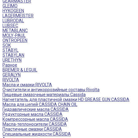
GEARMASTER
GLEIMO
HYKOGEEN
LAGERMEISTER
LUBRODAL
LUBSEC
METABLANC
MOLY-PAUL
ONTROPEEN
SOK
STABYL
STABYLAN
URETHYN
Разное
BREMER & LEGUIL
GERALYN
RIVOLTA
Масла и смазки RIVOLTA
Очистители и антикоррозийные составы Rivolta
Пищевые смазочные материалы Cassida
Нагнетатель для пластичной смазки HD GREASE GUN CASSIDA
Масла для цепей CASSIDA CHAIN OIL
Гидравлические масла CASSIDA
Редукторные масла CASSIDA
Компрессорные масла CASSIDA
Масла-теплоносители CASSIDA
Пластичные смазки CASSIDA
Специальные жидкости CASSIDA