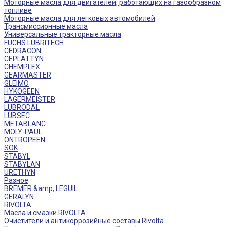
Моторные масла для двигателей, работающих на газообразном
топливе
Моторные масла для легковых автомобилей
Трансмиссионные масла
Универсальные тракторные масла
FUCHS LUBRITECH
CEDRACON
CEPLATTYN
CHEMPLEX
GEARMASTER
GLEIMO
HYKOGEEN
LAGERMEISTER
LUBRODAL
LUBSEC
METABLANC
MOLY-PAUL
ONTROPEEN
SOK
STABYL
STABYLAN
URETHYN
Разное
BREMER &amp; LEGUIL
GERALYN
RIVOLTA
Масла и смазки RIVOLTA
Очистители и антикоррозийные составы Rivolta