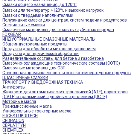
Смазки общего назначения, до 120℃
Смазки для температур >120℃ и высоких нагрузок
Смазки с твердыми наполнителями
Полужидкие смазки для централ. систем подачи и редукторов
Специальные смазки
Смазочные материалы для открытых зубчатых передач
FOXGEAR
ИНДУСТРИАЛЬНЫЕ СМАЗОЧНЫЕ МАТЕРИАЛЫ
Общеиндустриальные продукты
Продукты для обработки металлов давлением
Продукты для термической обработки
Разделительные составы для бетона и газобетона
Смазочно-охлаждающие технологические составы (СОТС)
Смазочные материалы для ОЗП
Стекольная промышленность и высокотемпературные продукты
ПЛАСТИЧНЫЕ СМАЗКИ
ТРАНСПОРТ И ВНЕДОРОЖНАЯ ТЕХНИКА
Антифризы
Жидкости для автоматических трансмиссий (ATF), вариаторов
(CVTF) и трансмиссий с двойным сцеплением (DCTF)
Моторные масла
Трансмиссионные масла
Универсальные тракторные масла
FUCHS LUBRITECH
CEDRACON
CEPLATTYN
CHEMPLEX