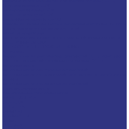
Смазочно-охлаждающие технологические составы (СОТС)
Водосмешиваемые СОЖ
Неводосмешиваемые СОЖ
Средства по уходу за СОЖ
Смазочные материалы для ОЗП
Стекольная промышленность и высокотемпературные продукты
Высокотемпературные масла для цепей
Масла теплоносители
Технологические жидкости для стекольной промышленности
ПЛАСТИЧНЫЕ СМАЗКИ
ТРАНСПОРТ И ВНЕДОРОЖНАЯ ТЕХНИКА
Антифризы
Жидкости для автоматических трансмиссий (ATF), вариаторов
(CVTF) и трансмиссий с двойным сцеплением (DCTF)
Моторные масла
Моторные масла для грузовых автомобилей
Моторные масла для двигателей, работающих на газообразном
топливе
Моторные масла для легковых автомобилей
Трансмиссионные масла
Универсальные тракторные масла
FUCHS LUBRITECH
CEDRACON
CEPLATTYN
CHEMPLEX
GEARMASTER
GLEIMO
HYKOGEEN