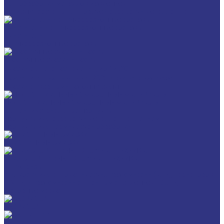
Для обработки металлов давлением
Разделит составы для горячей обработки металлов давл
Очистители и антикоррозионные составы
Очистители
Антикоррозионные составы
Пластичные смазки и пасты
Смазки общего назначения, до 120℃
Смазки для температур >120℃ и высоких нагрузок
Смазки с твердыми наполнителями
ИНДУСТРИАЛЬНЫЕ СМАЗОЧНЫЕ МАТЕРИАЛЫ
Общеиндустриальные продукты
Продукты для обработки металлов давлением
Продукты для термической обработки
ПЛАСТИЧНЫЕ СМАЗКИ
ТРАНСПОРТ И ВНЕДОРОЖНАЯ ТЕХНИКА
Антифризы
Жидкости для автоматических трансмиссий (ATF), вариаторов
(CVTF) и трансмиссий с двойным сцеплением (DCTF)
Моторные масла
CEDRACON
CEPLATTYN