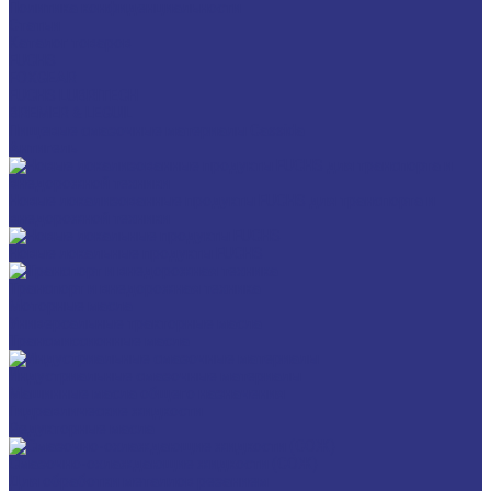
Политика конфиденциальности
Статьи
Каталог товаров
FUCHS
FOXGEAR
FUCHS LUBRITECH
BREMER & LEGUIL
Пищевые смазочные материалы Cassida
Антигель
Новые локализованные продукты FUCHS для транспорта и
внедорожной техники
Новые локальные продукты FUCHS
Транспорт и внедорожная техника
Моторные масла
Универсальные тракторные масла
Трансмиссионные масла
Индустриальные смазочные материалы
Машинные масла общего назначения
Гидравлические жидкости
Редукторные масла
Смазочно-охлаждающие жидкости (СОЖ)
Для обработки металлов резанием