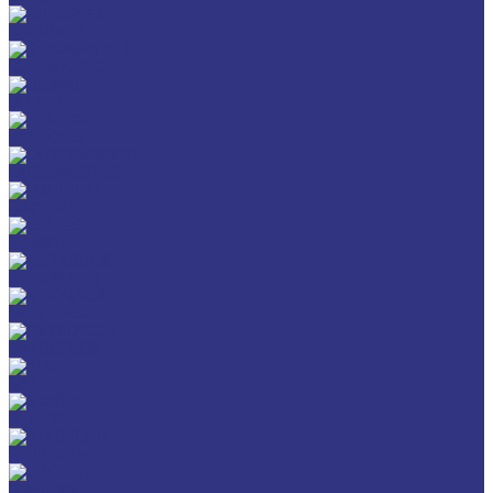
CHEMPLEX
GEARMASTER
GLEIMO
HYKOGEEN
LAGERMEISTER
LUBRODAL
LUBSEC
METABLANC
MOLY-PAUL
ONTROPEEN
SOK
STABYL
STABYLAN
URETHYN