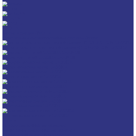
Разное
GERALYN
RIVOLTA
Масла и смазки RIVOLTA
Очистители и антикоррозийные составы Rivolta
Нагнетатель для пластичной смазки HD GREASE GUN CASSIDA
Масла для цепей CASSIDA CHAIN OIL
Гидравлические масла CASSIDA
Редукторные масла CASSIDA
Компрессорные масла CASSIDA
Масла-теплоносители CASSIDA
Пластичные смазки CASSIDA
Специальные жидкости CASSIDA
Услуги
Подбор смазочных материалов
Мониторинг смазочных материалов
Технический аудит производства