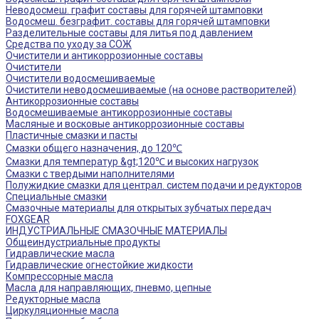
Неводосмеш. графит составы для горячей штамповки
Водосмеш. безграфит. составы для горячей штамповки
Разделительные составы для литья под давлением
Средства по уходу за СОЖ
Очистители и антикоррозионные составы
Очистители
Очистители водосмешиваемые
Очистители неводосмешиваемые (на основе растворителей)
Антикоррозионные составы
Водосмешиваемые антикоррозионные составы
Масляные и восковые антикоррозионные составы
Пластичные смазки и пасты
Смазки общего назначения, до 120℃
Смазки для температур &gt;120℃ и высоких нагрузок
Смазки с твердыми наполнителями
Полужидкие смазки для централ. систем подачи и редукторов
Специальные смазки
Смазочные материалы для открытых зубчатых передач
FOXGEAR
ИНДУСТРИАЛЬНЫЕ СМАЗОЧНЫЕ МАТЕРИАЛЫ
Общеиндустриальные продукты
Гидравлические масла
Гидравлические огнестойкие жидкости
Компрессорные масла
Масла для направляющих, пневмо, цепные
Редукторные масла
Циркуляционные масла