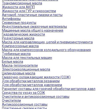
Трансмиссионные масла
Жидкости для АКПП
Жидкости для ГУР и гидросистем
Автомоб. пластичные смазки и пасты
Антифризы
Сервисные продукты
Индустриальные смазочные материалы
Машинные масла общего назначения
Гидравлические жидкости
Редукторные масла
Масла для направляющих, цепей и пневмоинструмента
Компрессорные масла
Масла для компрессоров холодильного оборудования
Турбинные масла
Масла для текстильных машин
Белые масла
Масла-теплоносители
Электроизоляционные масла
Цилиндровые масла
Смазочно-охлаждающие жидкости (СОЖ)
Для обработки металлов резанием
Для обработки металлов давлением
Разделит составы для горячей обработки металлов давл
Средства по уходу за СОЖ
Очистители и антикоррозионные составы
Очистители
Антикоррозионные составы
Пластичные смазки и пасты