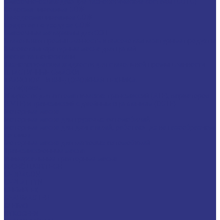
Смазочно-охлаждающие технологические составы (СОТС)
Водосмешиваемые СОЖ
Неводосмешиваемые СОЖ
Средства по уходу за СОЖ
Смазочные материалы для ОЗП
Стекольная промышленность и высокотемпературные продукты
Высокотемпературные масла для цепей
Масла теплоносители
Технологические жидкости для стекольной промышленности
ПЛАСТИЧНЫЕ СМАЗКИ
ТРАНСПОРТ И ВНЕДОРОЖНАЯ ТЕХНИКА
Антифризы
Жидкости для автоматических трансмиссий (ATF), вариаторов
(CVTF) и трансмиссий с двойным сцеплением (DCTF)
Моторные масла
Моторные масла для грузовых автомобилей
Моторные масла для двигателей, работающих на газообразном
топливе
Моторные масла для легковых автомобилей
Трансмиссионные масла
Универсальные тракторные масла
FUCHS LUBRITECH
CEDRACON
CEPLATTYN
CHEMPLEX
GEARMASTER
GLEIMO
HYKOGEEN