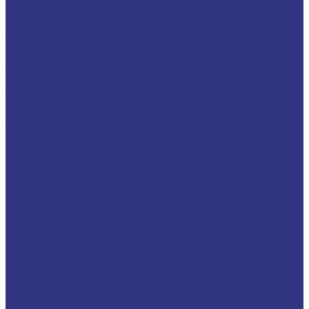
LAGERMEISTER
LUBRODAL
LUBSEC
METABLANC
MOLY-PAUL
ONTROPEEN
SOK
STABYL
STABYLAN
URETHYN
Разное
BREMER &amp; LEGUIL
GERALYN
RIVOLTA
Масла и смазки RIVOLTA
Очистители и антикоррозийные составы Rivolta
Пищевые смазочные материалы Cassida
Нагнетатель для пластичной смазки HD GREASE GUN CASSIDA
Масла для цепей CASSIDA CHAIN OIL
Гидравлические масла CASSIDA
Редукторные масла CASSIDA
Компрессорные масла CASSIDA
Масла-теплоносители CASSIDA
Пластичные смазки CASSIDA
Специальные жидкости CASSIDA
Антигель
Услуги
Подбор смазочных материалов