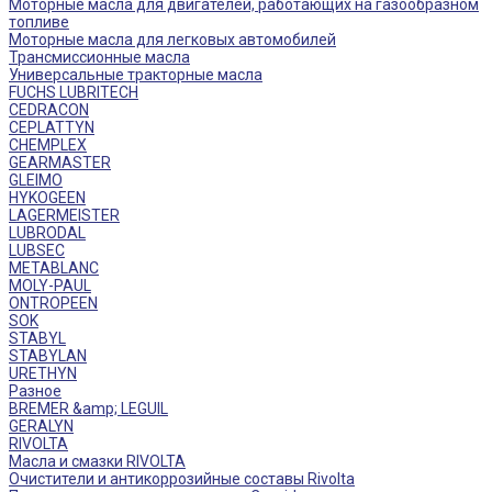
Моторные масла для двигателей, работающих на газообразном
топливе
Моторные масла для легковых автомобилей
Трансмиссионные масла
Универсальные тракторные масла
FUCHS LUBRITECH
CEDRACON
CEPLATTYN
CHEMPLEX
GEARMASTER
GLEIMO
HYKOGEEN
LAGERMEISTER
LUBRODAL
LUBSEC
METABLANC
MOLY-PAUL
ONTROPEEN
SOK
STABYL
STABYLAN
URETHYN
Разное
BREMER &amp; LEGUIL
GERALYN
RIVOLTA
Масла и смазки RIVOLTA
Очистители и антикоррозийные составы Rivolta