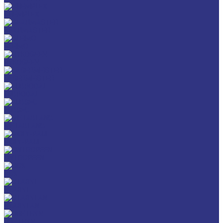
CHEMPLEX
GEARMASTER
GLEIMO
HYKOGEEN
LAGERMEISTER
LUBRODAL
LUBSEC
METABLANC
MOLY-PAUL
ONTROPEEN
SOK
STABYL
STABYLAN
URETHYN