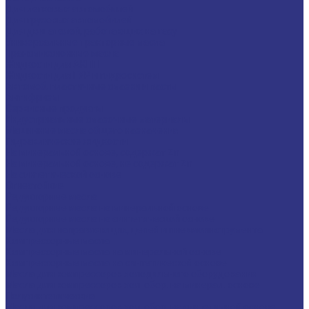
Для легковых автомобилей
Для грузовых автомобилей
Для двигателей, работающих на газу
Универсальные тракторные масла
Трансмиссионные масла
Жидкости для АКПП
Жидкости для ГУР и гидросистем
Автомоб. пластичные смазки и пасты
Антифризы
Сервисные продукты
Индустриальные смазочные материалы
Машинные масла общего назначения
Гидравлические жидкости
На минеральной основе, содержат Zn
На минеральной основе, не содержат Zn
На синтетической основе
Огнестойкие
Редукторные масла
Редукторные масла на минеральной основе
Редукторные масла на синтетической основе
Масла для направляющих, цепей и пневмоинструмента
Компрессорные масла
Компрессорные масла на минеральной основе
Компрессорные масла на синтетической основе
Масла для компрессоров холодильного оборудования
Масла для компрессоров хол. обор. на минерал. основе
Полусинтетические
Масла для компрессоров хол. обор. на синтетичной основе