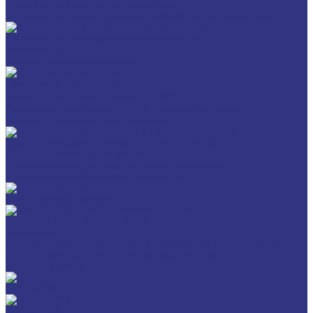
Для обработки металлов давлением
Разделит составы для горячей обработки металлов давл
Очистители и антикоррозионные составы
Очистители
Антикоррозионные составы
Пластичные смазки и пасты
Смазки общего назначения, до 120℃
Смазки для температур >120℃ и высоких нагрузок
Смазки с твердыми наполнителями
ИНДУСТРИАЛЬНЫЕ СМАЗОЧНЫЕ МАТЕРИАЛЫ
Общеиндустриальные продукты
Продукты для обработки металлов давлением
Продукты для термической обработки
ПЛАСТИЧНЫЕ СМАЗКИ
ТРАНСПОРТ И ВНЕДОРОЖНАЯ ТЕХНИКА
Антифризы
Жидкости для автоматических трансмиссий (ATF), вариаторов
(CVTF) и трансмиссий с двойным сцеплением (DCTF)
Моторные масла
CEDRACON
CEPLATTYN