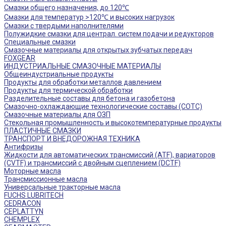
Смазки общего назначения, до 120℃
Смазки для температур >120℃ и высоких нагрузок
Смазки с твердыми наполнителями
Полужидкие смазки для централ. систем подачи и редукторов
Специальные смазки
Смазочные материалы для открытых зубчатых передач
FOXGEAR
ИНДУСТРИАЛЬНЫЕ СМАЗОЧНЫЕ МАТЕРИАЛЫ
Общеиндустриальные продукты
Продукты для обработки металлов давлением
Продукты для термической обработки
Разделительные составы для бетона и газобетона
Смазочно-охлаждающие технологические составы (СОТС)
Смазочные материалы для ОЗП
Стекольная промышленность и высокотемпературные продукты
ПЛАСТИЧНЫЕ СМАЗКИ
ТРАНСПОРТ И ВНЕДОРОЖНАЯ ТЕХНИКА
Антифризы
Жидкости для автоматических трансмиссий (ATF), вариаторов
(CVTF) и трансмиссий с двойным сцеплением (DCTF)
Моторные масла
Трансмиссионные масла
Универсальные тракторные масла
FUCHS LUBRITECH
CEDRACON
CEPLATTYN
CHEMPLEX