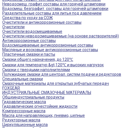
Неводосмеш. графит составы для горячей штамповки
Водосмеш. безграфит. составы для горячей штамповки
Разделительные составы для литья под давлением
Средства по уходу за СОЖ
Очистители и антикоррозионные составы
Очистители
Очистители водосмешиваемые
Очистители неводосмешиваемые (на основе растворителей)
Антикоррозионные составы
Водосмешиваемые антикоррозионные составы
Масляные и восковые антикоррозионные составы
Пластичные смазки и пасты
Смазки общего назначения, до 120℃
Смазки для температур &gt;120℃ и высоких нагрузок
Смазки с твердыми наполнителями
Полужидкие смазки для централ. систем подачи и редукторов
Специальные смазки
Смазочные материалы для открытых зубчатых передач
FOXGEAR
ИНДУСТРИАЛЬНЫЕ СМАЗОЧНЫЕ МАТЕРИАЛЫ
Общеиндустриальные продукты
Гидравлические масла
Гидравлические огнестойкие жидкости
Компрессорные масла
Масла для направляющих, пневмо, цепные
Редукторные масла
Циркуляционные масла