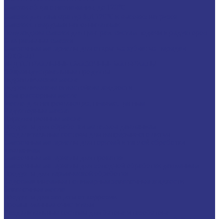
Смазки общего назначения, до 120℃
Смазки для температур &gt;120℃ и высоких нагрузок
Смазки с твердыми наполнителями
Полужидкие смазки для централ. систем подачи и редукторов
Специальные смазки
Смазочные материалы для открытых зубчатых передач
FOXGEAR
ИНДУСТРИАЛЬНЫЕ СМАЗОЧНЫЕ МАТЕРИАЛЫ
Общеиндустриальные продукты
Гидравлические масла
Гидравлические огнестойкие жидкости
Компрессорные масла
Масла для направляющих, пневмо, цепные
Редукторные масла
Циркуляционные масла
Продукты для обработки металлов давлением
Разделительные составы для непрерывного литья
Смазочные материалы для горячей и теплой обработки
давлением
Смазочные материалы для прокатки
Смазочные материалы для холодной обработки давлением
Продукты для термической обработки
Водосмешиваемые полимерные закалочные жидкости
Закалочные масла
Продукты для защиты от коррозии
Промышленные очистители
Разделительные составы для бетона и газобетона