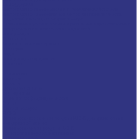
Техподдержка
Инструкции по замене масла в гидравлической системе
Инструкция по измерению концентрации технологических
жидкостей с помощью рефрактометра
Оптимальные условия хранения различных видов смазочных
материалов и технологических жидкостей
Информация
Технологии
Маркетинговые материалы
Глоссарий
Видео
Информация о продуктах
Контакты
...
О компании
Вакансии
Новости
Доставка и оплата
Сертификаты
Политика конфиденциальности
Статьи
Каталог товаров
FUCHS
Новые локализованные продукты FUCHS для транспорта и
внедорожной техники
Новые локальные продукты FUCHS
Транспорт и внедорожная техника
Моторные масла