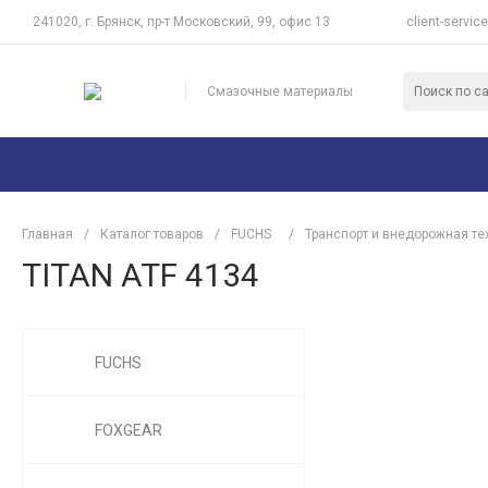
241020, г. Брянск, пр-т Московский, 99, офис 13
client-servic
Смазочные материалы
Главная
/
Каталог товаров
/
FUCHS
/
Транспорт и внедорожная те
TITAN ATF 4134
FUCHS
FOXGEAR