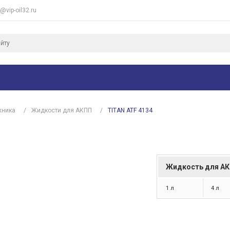
e@vip-oil32.ru
хника
/
Жидкости для АКПП
/
TITAN ATF 4134
Жидкость для А
1 л
4 л