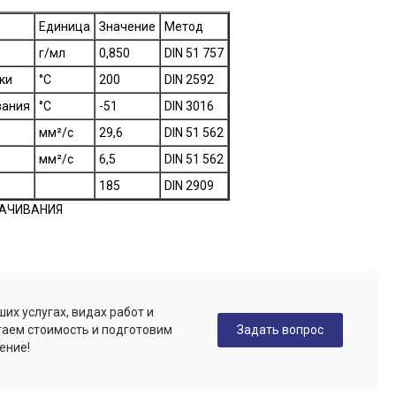
Единица
Значение
Метод
г/мл
0,850
DIN 51 757
ки
°C
200
DIN 2592
вания
°C
-51
DIN 3016
мм²/c
29,6
DIN 51 562
мм²/c
6,5
DIN 51 562
185
DIN 2909
АЧИВАНИЯ
их услугах, видах работ и
Задать вопрос
таем стоимость и подготовим
ение!