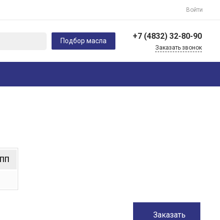
Войти
+7 (4832) 32-80-90
Подбор масла
Заказать звонок
+7 (910) 292-42-41
г. Орел Кромское
шоссе, 4
Пн-Пт с 9:00 по 18:00 Cб-
Вс Выходной
client-service@vip-
oil32.ru
+7 (4832) 32-80-90
241020, г. Брянск, пр-т
КПП
Московский, 99, офис
13
Пн-Пт: 9:00-18:00 Cб-Вс:
9:00-17:00
client-service@vip-
oil32.ru
Заказать