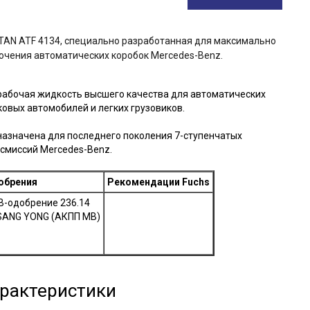
+7 (910) 292-42-41
г. Курск,
ул.Интернациональная,
д.49
TAN ATF 4134, специально разработанная для максимально
Пн-Пт 9:00-18:00 Cб-Вс
чения автоматических коробок Mercedes-Benz.
Выходной
client-service@vip-
oil32.ru
о рабочая жидкость высшего качества для автоматических
ковых автомобилей и легких грузовиков.
назначена для последнего поколения 7-ступенчатых
смиссий Mercedes-Benz.
обрения
Рекомендации Fuchs
B-одобрение 236.14
SANG YONG (АКПП MB)
рактеристики