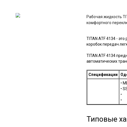
Рабочая жидкость TI
комфортного переклю
TITAN ATF 4134 - эт
коробок передач лег
TITAN ATF 4134 пред
автоматических тран
Спецификации
Од
• M
• S
•
•
Типовые ха