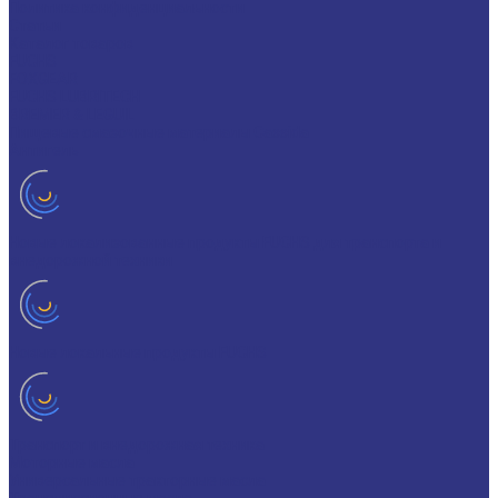
Политика конфиденциальности
Статьи
Каталог товаров
FUCHS
FOXGEAR
FUCHS LUBRITECH
BREMER & LEGUIL
Пищевые смазочные материалы Cassida
Антигель
Новые локализованные продукты FUCHS для транспорта и
внедорожной техники
Новые локальные продукты FUCHS
Транспорт и внедорожная техника
Моторные масла
Универсальные тракторные масла