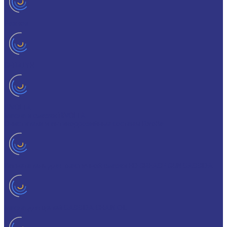
Разное
GERALYN
RIVOLTA
Масла и смазки RIVOLTA
Очистители и антикоррозийные составы Rivolta
Нагнетатель для пластичной смазки HD GREASE GUN CASSIDA
Масла для цепей CASSIDA CHAIN OIL