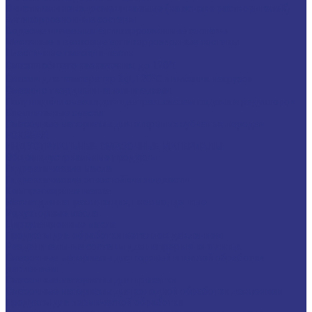
Очистители неводосмешиваемые (на основе растворителей)
Антикоррозионные составы
Водосмешиваемые антикоррозионные составы
Масляные и восковые антикоррозионные составы
Пластичные смазки и пасты
Смазки общего назначения, до 120℃
Смазки для температур &gt;120℃ и высоких нагрузок
Смазки с твердыми наполнителями
Полужидкие смазки для централ. систем подачи и редукторов
Специальные смазки
Смазочные материалы для открытых зубчатых передач
FOXGEAR
ИНДУСТРИАЛЬНЫЕ СМАЗОЧНЫЕ МАТЕРИАЛЫ
Общеиндустриальные продукты
Гидравлические масла
Гидравлические огнестойкие жидкости
Компрессорные масла
Масла для направляющих, пневмо, цепные
Редукторные масла
Циркуляционные масла
Продукты для обработки металлов давлением
Разделительные составы для непрерывного литья
Смазочные материалы для горячей и теплой обработки
давлением
Смазочные материалы для прокатки
Смазочные материалы для холодной обработки давлением
Продукты для термической обработки