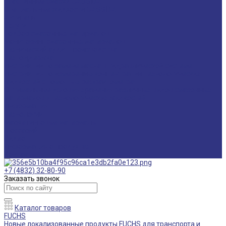
Пластичные смазки CASSIDA
Специальные жидкости CASSIDA
Антигель
Услуги
Подбор смазочных материалов
Мониторинг смазочных материалов
Технический аудит производства
Техподдержка
Инструкции по замене масла в гидравлической системе
Инструкция по измерению концентрации технологических
жидкостей с помощью рефрактометра
Оптимальные условия хранения различных видов смазочных
материалов и технологических жидкостей
Информация
Технологии
Маркетинговые материалы
Глоссарий
Видео
Информация о продуктах
Контакты
+7 (4832) 32-80-90
Заказать звонок
Каталог товаров
FUCHS
Новые локализованные продукты FUCHS для транспорта и