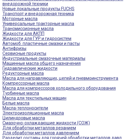
внедорожной техники
Новые локальные продукты FUCHS
Транспорт и внедорожная техника
Моторные масла
Универсальные тракторные масла
Трансмиссионные масла
Жидкости для АКПП
Жидкости для ГУР и гидросистем
Автомоб. пластичные смазки и пасты
Антифризы
Сервисные продукты
Индустриальные смазочные материалы
Машинные масла общего назначения
Гидравлические жидкости
Редукторные масла
Масла для направляющих, цепей и пневмоинструмента
Компрессорные масла
Масла для компрессоров холодильного оборудования
Турбинные масла
Масла для текстильных машин
Белые масла
Масла-теплоносители
Электроизоляционные масла
Цилиндровые масла
Смазочно-охлаждающие жидкости (СОЖ)
Для обработки металлов резанием
Для обработки металлов давлением
Разделит составы для горячей обработки металлов давл