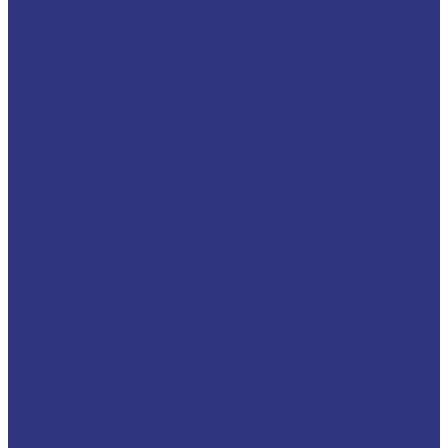
Специальные жидкости CASSIDA
Услуги
Подбор смазочных материалов
Мониторинг смазочных материалов
Технический аудит производства
Техподдержка
Инструкции по замене масла в гидравлической системе
Инструкция по измерению концентрации технологических
жидкостей с помощью рефрактометра
Оптимальные условия хранения различных видов смазочных
материалов и технологических жидкостей
Информация
Технологии
Маркетинговые материалы
Глоссарий
Видео
Информация о продуктах
Контакты
...
О компании
Вакансии
Новости
Доставка и оплата
Сертификаты
Политика конфиденциальности
Статьи
Каталог товаров
FUCHS