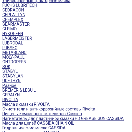
Универсальные тракторные масла
FUCHS LUBRITECH
CEDRACON
CEPLATTYN
CHEMPLEX
GEARMASTER
GLEIMO
HYKOGEEN
LAGERMEISTER
LUBRODAL
LUBSEC
METABLANC
MOLY-PAUL
ONTROPEEN
SOK
STABYL
STABYLAN
URETHYN
Разное
BREMER & LEGUIL
GERALYN
RIVOLTA
Масла и смазки RIVOLTA
Очистители и антикоррозийные составы Rivolta
Пищевые смазочные материалы Cassida
Нагнетатель для пластичной смазки HD GREASE GUN CASSIDA
Масла для цепей CASSIDA CHAIN OIL
Гидравлические масла CASSIDA