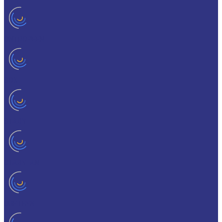
ONTROPEEN
SOK
STABYL
STABYLAN
URETHYN