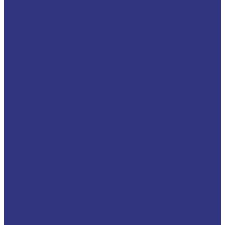
Компрессорные масла на синтетической основе
Масла для компрессоров холодильного оборудования
Масла для компрессоров хол. обор. на минерал. основе
Полусинтетические
Масла для компрессоров хол. обор. на синтетичной основе
Турбинные масла
Масла для текстильных машин
Белые масла
Масла-теплоносители
Электроизоляционные масла
Цилиндровые масла
Смазочно-охлаждающие жидкости (СОЖ)
Для обработки металлов резанием
Водосмешиваемые
Неводосмешиваемые
Для обработки металлов давлением
Водосмешиваемые СОЖ для обработ металлов давлением
Неводосмешиваемые СОЖ для обработ металлов давлением
Твердые составы для обработки металлов давлением
Разделит составы для горячей обработки металлов давл
Водосмеш. графит составы для горячей штамповки
Неводосмеш. графит составы для горячей штамповки
Водосмеш. безграфит. составы для горячей штамповки
Разделительные составы для литья под давлением
Средства по уходу за СОЖ
Очистители и антикоррозионные составы
Очистители
Очистители водосмешиваемые