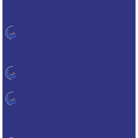
Пластичные смазки и пасты
Смазки общего назначения, до 120℃
Смазки для температур >120℃ и высоких нагрузок
Смазки с твердыми наполнителями
ИНДУСТРИАЛЬНЫЕ СМАЗОЧНЫЕ МАТЕРИАЛЫ
Общеиндустриальные продукты
Продукты для обработки металлов давлением
Продукты для термической обработки
ПЛАСТИЧНЫЕ СМАЗКИ
ТРАНСПОРТ И ВНЕДОРОЖНАЯ ТЕХНИКА
Антифризы
Жидкости для автоматических трансмиссий (ATF), вариаторов
(CVTF) и трансмиссий с двойным сцеплением (DCTF)
Моторные масла