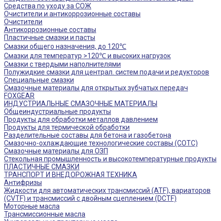
Средства по уходу за СОЖ
Очистители и антикоррозионные составы
Очистители
Антикоррозионные составы
Пластичные смазки и пасты
Смазки общего назначения, до 120℃
Смазки для температур >120℃ и высоких нагрузок
Смазки с твердыми наполнителями
Полужидкие смазки для централ. систем подачи и редукторов
Специальные смазки
Смазочные материалы для открытых зубчатых передач
FOXGEAR
ИНДУСТРИАЛЬНЫЕ СМАЗОЧНЫЕ МАТЕРИАЛЫ
Общеиндустриальные продукты
Продукты для обработки металлов давлением
Продукты для термической обработки
Разделительные составы для бетона и газобетона
Смазочно-охлаждающие технологические составы (СОТС)
Смазочные материалы для ОЗП
Стекольная промышленность и высокотемпературные продукты
ПЛАСТИЧНЫЕ СМАЗКИ
ТРАНСПОРТ И ВНЕДОРОЖНАЯ ТЕХНИКА
Антифризы
Жидкости для автоматических трансмиссий (ATF), вариаторов
(CVTF) и трансмиссий с двойным сцеплением (DCTF)
Моторные масла
Трансмиссионные масла