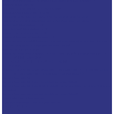
Водосмешиваемые полимерные закалочные жидкости
Закалочные масла
Продукты для защиты от коррозии
Промышленные очистители
Разделительные составы для бетона и газобетона
Смазочно-охлаждающие технологические составы (СОТС)
Водосмешиваемые СОЖ
Неводосмешиваемые СОЖ
Средства по уходу за СОЖ
Смазочные материалы для ОЗП
Стекольная промышленность и высокотемпературные продукты
Высокотемпературные масла для цепей
Масла теплоносители
Технологические жидкости для стекольной промышленности
ПЛАСТИЧНЫЕ СМАЗКИ
ТРАНСПОРТ И ВНЕДОРОЖНАЯ ТЕХНИКА
Антифризы
Жидкости для автоматических трансмиссий (ATF), вариаторов
(CVTF) и трансмиссий с двойным сцеплением (DCTF)
Моторные масла
Моторные масла для грузовых автомобилей
Моторные масла для двигателей, работающих на газообразном
топливе
Моторные масла для легковых автомобилей
Трансмиссионные масла
Универсальные тракторные масла
FUCHS LUBRITECH
CEDRACON