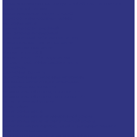
Новые локализованные продукты FUCHS для транспорта и
внедорожной техники
Новые локальные продукты FUCHS
Транспорт и внедорожная техника
Моторные масла
Для легковых автомобилей
Для грузовых автомобилей
Для двигателей, работающих на газу
Универсальные тракторные масла
Трансмиссионные масла
Жидкости для АКПП
Жидкости для ГУР и гидросистем
Автомоб. пластичные смазки и пасты
Антифризы
Сервисные продукты
Индустриальные смазочные материалы
Машинные масла общего назначения
Гидравлические жидкости
На минеральной основе, содержат Zn
На минеральной основе, не содержат Zn
На синтетической основе
Огнестойкие
Редукторные масла
Редукторные масла на минеральной основе
Редукторные масла на синтетической основе
Масла для направляющих, цепей и пневмоинструмента
Компрессорные масла
Компрессорные масла на минеральной основе