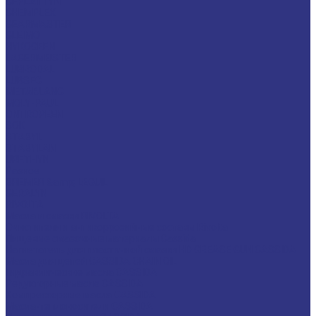
CEPLATTYN
CHEMPLEX
GEARMASTER
GLEIMO
HYKOGEEN
LAGERMEISTER
LUBRODAL
LUBSEC
METABLANC
MOLY-PAUL
ONTROPEEN
SOK
STABYL
STABYLAN
URETHYN
Разное
BREMER &amp; LEGUIL
GERALYN
RIVOLTA
Масла и смазки RIVOLTA
Очистители и антикоррозийные составы Rivolta
Пищевые смазочные материалы Cassida
Нагнетатель для пластичной смазки HD GREASE GUN CASSIDA
Масла для цепей CASSIDA CHAIN OIL
Гидравлические масла CASSIDA
Редукторные масла CASSIDA
Компрессорные масла CASSIDA
Масла-теплоносители CASSIDA