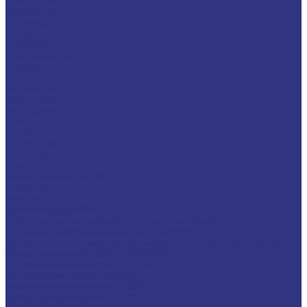
CEPLATTYN
CHEMPLEX
GEARMASTER
GLEIMO
HYKOGEEN
LAGERMEISTER
LUBRODAL
LUBSEC
METABLANC
MOLY-PAUL
ONTROPEEN
SOK
STABYL
STABYLAN
URETHYN
Разное
BREMER &amp; LEGUIL
GERALYN
RIVOLTA
Масла и смазки RIVOLTA
Очистители и антикоррозийные составы Rivolta
Пищевые смазочные материалы Cassida
Нагнетатель для пластичной смазки HD GREASE GUN CASSIDA
Масла для цепей CASSIDA CHAIN OIL
Гидравлические масла CASSIDA
Редукторные масла CASSIDA
Компрессорные масла CASSIDA
Масла-теплоносители CASSIDA