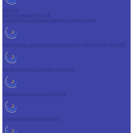
RIVOLTA
Масла и смазки RIVOLTA
Очистители и антикоррозийные составы Rivolta
Нагнетатель для пластичной смазки HD GREASE GUN CASSIDA
Масла для цепей CASSIDA CHAIN OIL
Гидравлические масла CASSIDA
Редукторные масла CASSIDA