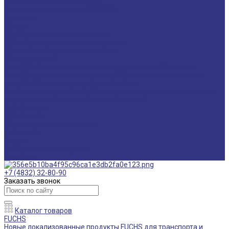
Пластичные смазки CASSIDA
Специальные жидкости CASSIDA
Антигель
Услуги
Подбор смазочных материалов
Мониторинг смазочных материалов
Технический аудит производства
Техподдержка
Инструкции по замене масла в гидравлической системе
Инструкция по измерению концентрации технологических
жидкостей с помощью рефрактометра
Оптимальные условия хранения различных видов смазочных
материалов и технологических жидкостей
Информация
Технологии
Маркетинговые материалы
Глоссарий
Видео
Информация о продуктах
Контакты
+7 (4832) 32-80-90
Заказать звонок
Каталог товаров
FUCHS
Новые локализованные продукты FUCHS для транспорта и