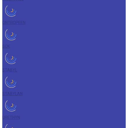
ONTROPEEN
SOK
STABYL
STABYLAN
URETHYN