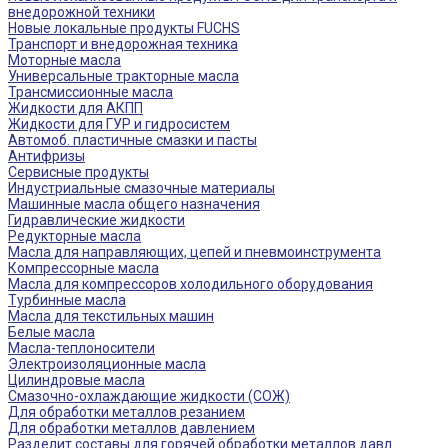
внедорожной техники
Новые локальные продукты FUCHS
Транспорт и внедорожная техника
Моторные масла
Универсальные тракторные масла
Трансмиссионные масла
Жидкости для АКПП
Жидкости для ГУР и гидросистем
Автомоб. пластичные смазки и пасты
Антифризы
Сервисные продукты
Индустриальные смазочные материалы
Машинные масла общего назначения
Гидравлические жидкости
Редукторные масла
Масла для направляющих, цепей и пневмоинструмента
Компрессорные масла
Масла для компрессоров холодильного оборудования
Турбинные масла
Масла для текстильных машин
Белые масла
Масла-теплоносители
Электроизоляционные масла
Цилиндровые масла
Смазочно-охлаждающие жидкости (СОЖ)
Для обработки металлов резанием
Для обработки металлов давлением
Разделит составы для горячей обработки металлов давл