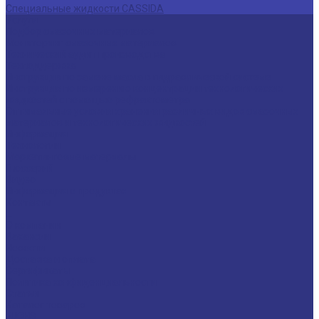
Специальные жидкости CASSIDA
Услуги
Подбор смазочных материалов
Мониторинг смазочных материалов
Технический аудит производства
Техподдержка
Инструкции по замене масла в гидравлической системе
Инструкция по измерению концентрации технологических
жидкостей с помощью рефрактометра
Оптимальные условия хранения различных видов смазочных
материалов и технологических жидкостей
Информация
Технологии
Маркетинговые материалы
Глоссарий
Видео
Информация о продуктах
Контакты
...
О компании
Вакансии
Новости
Доставка и оплата
Сертификаты
Политика конфиденциальности
Статьи
Каталог товаров
FUCHS