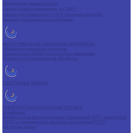
Пластичные смазки и пасты
Смазки общего назначения, до 120℃
Смазки для температур >120℃ и высоких нагрузок
Смазки с твердыми наполнителями
ИНДУСТРИАЛЬНЫЕ СМАЗОЧНЫЕ МАТЕРИАЛЫ
Общеиндустриальные продукты
Продукты для обработки металлов давлением
Продукты для термической обработки
ПЛАСТИЧНЫЕ СМАЗКИ
ТРАНСПОРТ И ВНЕДОРОЖНАЯ ТЕХНИКА
Антифризы
Жидкости для автоматических трансмиссий (ATF), вариаторов
(CVTF) и трансмиссий с двойным сцеплением (DCTF)
Моторные масла