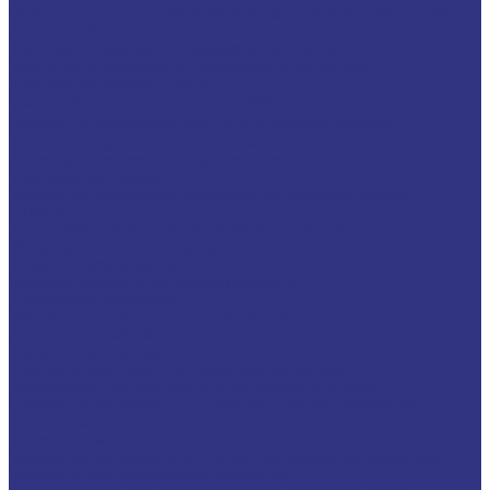
Очистители неводосмешиваемые (на основе растворителей)
Антикоррозионные составы
Водосмешиваемые антикоррозионные составы
Масляные и восковые антикоррозионные составы
Пластичные смазки и пасты
Смазки общего назначения, до 120℃
Смазки для температур &gt;120℃ и высоких нагрузок
Смазки с твердыми наполнителями
Полужидкие смазки для централ. систем подачи и редукторов
Специальные смазки
Смазочные материалы для открытых зубчатых передач
FOXGEAR
ИНДУСТРИАЛЬНЫЕ СМАЗОЧНЫЕ МАТЕРИАЛЫ
Общеиндустриальные продукты
Гидравлические масла
Гидравлические огнестойкие жидкости
Компрессорные масла
Масла для направляющих, пневмо, цепные
Редукторные масла
Циркуляционные масла
Продукты для обработки металлов давлением
Разделительные составы для непрерывного литья
Смазочные материалы для горячей и теплой обработки
давлением
Смазочные материалы для прокатки
Смазочные материалы для холодной обработки давлением
Продукты для термической обработки