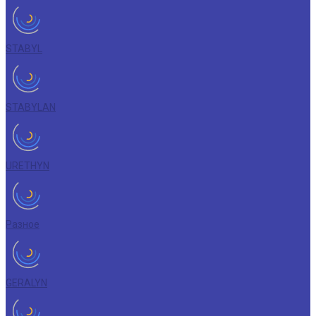
STABYL
STABYLAN
URETHYN
Разное
GERALYN