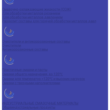
Смазочно-охлаждающие жидкости (СОЖ)
Для обработки металлов резанием
Для обработки металлов давлением
Разделит составы для горячей обработки металлов давл
Очистители и антикоррозионные составы
Очистители
Антикоррозионные составы
Пластичные смазки и пасты
Смазки общего назначения, до 120℃
Смазки для температур >120℃ и высоких нагрузок
Смазки с твердыми наполнителями
ИНДУСТРИАЛЬНЫЕ СМАЗОЧНЫЕ МАТЕРИАЛЫ
Общеиндустриальные продукты