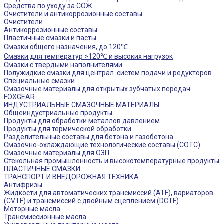
Средства по уходу за СОЖ
Очистители и антикоррозионные составы
Очистители
Антикоррозионные составы
Пластичные смазки и пасты
Смазки общего назначения, до 120℃
Смазки для температур >120℃ и высоких нагрузок
Смазки с твердыми наполнителями
Полужидкие смазки для централ. систем подачи и редукторов
Специальные смазки
Смазочные материалы для открытых зубчатых передач
FOXGEAR
ИНДУСТРИАЛЬНЫЕ СМАЗОЧНЫЕ МАТЕРИАЛЫ
Общеиндустриальные продукты
Продукты для обработки металлов давлением
Продукты для термической обработки
Разделительные составы для бетона и газобетона
Смазочно-охлаждающие технологические составы (СОТС)
Смазочные материалы для ОЗП
Стекольная промышленность и высокотемпературные продукты
ПЛАСТИЧНЫЕ СМАЗКИ
ТРАНСПОРТ И ВНЕДОРОЖНАЯ ТЕХНИКА
Антифризы
Жидкости для автоматических трансмиссий (ATF), вариаторов
(CVTF) и трансмиссий с двойным сцеплением (DCTF)
Моторные масла
Трансмиссионные масла