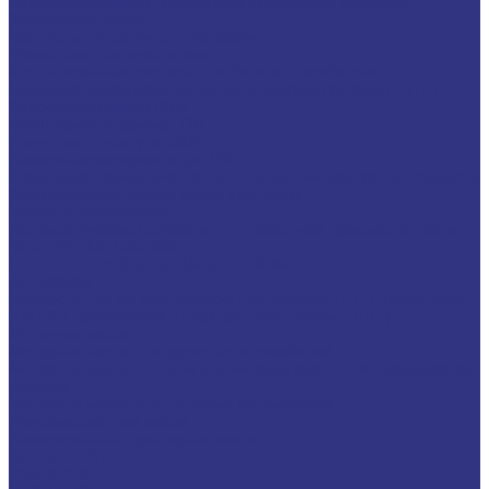
Водосмешиваемые полимерные закалочные жидкости
Закалочные масла
Продукты для защиты от коррозии
Промышленные очистители
Разделительные составы для бетона и газобетона
Смазочно-охлаждающие технологические составы (СОТС)
Водосмешиваемые СОЖ
Неводосмешиваемые СОЖ
Средства по уходу за СОЖ
Смазочные материалы для ОЗП
Стекольная промышленность и высокотемпературные продукты
Высокотемпературные масла для цепей
Масла теплоносители
Технологические жидкости для стекольной промышленности
ПЛАСТИЧНЫЕ СМАЗКИ
ТРАНСПОРТ И ВНЕДОРОЖНАЯ ТЕХНИКА
Антифризы
Жидкости для автоматических трансмиссий (ATF), вариаторов
(CVTF) и трансмиссий с двойным сцеплением (DCTF)
Моторные масла
Моторные масла для грузовых автомобилей
Моторные масла для двигателей, работающих на газообразном
топливе
Моторные масла для легковых автомобилей
Трансмиссионные масла
Универсальные тракторные масла
FUCHS LUBRITECH
CEDRACON