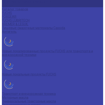
Политика конфиденциальности
Статьи
Каталог товаров
FUCHS
FOXGEAR
FUCHS LUBRITECH
BREMER & LEGUIL
Пищевые смазочные материалы Cassida
Антигель
Новые локализованные продукты FUCHS для транспорта и
внедорожной техники
Новые локальные продукты FUCHS
Транспорт и внедорожная техника
Моторные масла
Универсальные тракторные масла