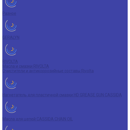
Разное
GERALYN
RIVOLTA
Масла и смазки RIVOLTA
Очистители и антикоррозийные составы Rivolta
Нагнетатель для пластичной смазки HD GREASE GUN CASSIDA
Масла для цепей CASSIDA CHAIN OIL