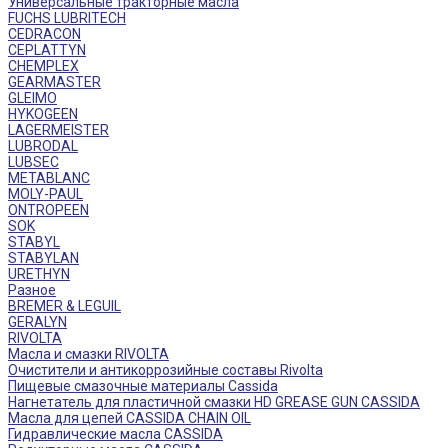
Универсальные тракторные масла
FUCHS LUBRITECH
CEDRACON
CEPLATTYN
CHEMPLEX
GEARMASTER
GLEIMO
HYKOGEEN
LAGERMEISTER
LUBRODAL
LUBSEC
METABLANC
MOLY-PAUL
ONTROPEEN
SOK
STABYL
STABYLAN
URETHYN
Разное
BREMER & LEGUIL
GERALYN
RIVOLTA
Масла и смазки RIVOLTA
Очистители и антикоррозийные составы Rivolta
Пищевые смазочные материалы Cassida
Нагнетатель для пластичной смазки HD GREASE GUN CASSIDA
Масла для цепей CASSIDA CHAIN OIL
Гидравлические масла CASSIDA