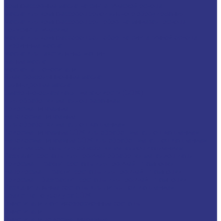
Компрессорные масла на синтетической основе
Масла для компрессоров холодильного оборудования
Масла для компрессоров хол. обор. на минерал. основе
Полусинтетические
Масла для компрессоров хол. обор. на синтетичной основе
Турбинные масла
Масла для текстильных машин
Белые масла
Масла-теплоносители
Электроизоляционные масла
Цилиндровые масла
Смазочно-охлаждающие жидкости (СОЖ)
Для обработки металлов резанием
Водосмешиваемые
Неводосмешиваемые
Для обработки металлов давлением
Водосмешиваемые СОЖ для обработ металлов давлением
Неводосмешиваемые СОЖ для обработ металлов давлением
Твердые составы для обработки металлов давлением
Разделит составы для горячей обработки металлов давл
Водосмеш. графит составы для горячей штамповки
Неводосмеш. графит составы для горячей штамповки
Водосмеш. безграфит. составы для горячей штамповки
Разделительные составы для литья под давлением
Средства по уходу за СОЖ
Очистители и антикоррозионные составы
Очистители
Очистители водосмешиваемые