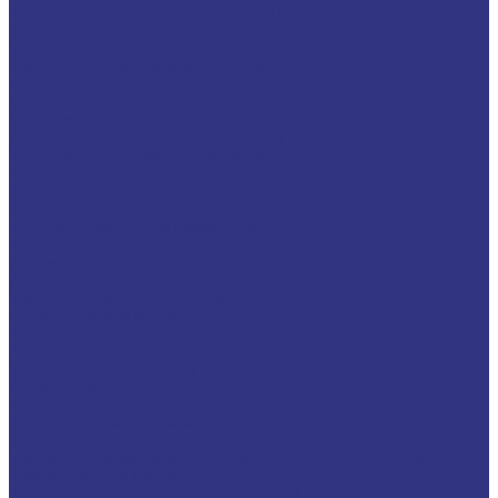
Новые локализованные продукты FUCHS для транспорта и
внедорожной техники
Новые локальные продукты FUCHS
Транспорт и внедорожная техника
Моторные масла
Для легковых автомобилей
Для грузовых автомобилей
Для двигателей, работающих на газу
Универсальные тракторные масла
Трансмиссионные масла
Жидкости для АКПП
Жидкости для ГУР и гидросистем
Автомоб. пластичные смазки и пасты
Антифризы
Сервисные продукты
Индустриальные смазочные материалы
Машинные масла общего назначения
Гидравлические жидкости
На минеральной основе, содержат Zn
На минеральной основе, не содержат Zn
На синтетической основе
Огнестойкие
Редукторные масла
Редукторные масла на минеральной основе
Редукторные масла на синтетической основе
Масла для направляющих, цепей и пневмоинструмента
Компрессорные масла
Компрессорные масла на минеральной основе