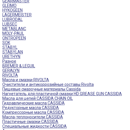
GEARMASTER
GLEIMO
HYKOGEEN
LAGERMEISTER
LUBRODAL
LUBSEC
METABLANC
MOLY-PAUL
ONTROPEEN
SOK
STABYL
STABYLAN
URETHYN
Разное
BREMER & LEGUIL
GERALYN
RIVOLTA
Масла и смазки RIVOLTA
Очистители и антикоррозийные составы Rivolta
Пищевые смазочные материалы Cassida
Нагнетатель для пластичной смазки HD GREASE GUN CASSIDA
Масла для цепей CASSIDA CHAIN OIL
Гидравлические масла CASSIDA
Редукторные масла CASSIDA
Компрессорные масла CASSIDA
Масла-теплоносители CASSIDA
Пластичные смазки CASSIDA
Специальные жидкости CASSIDA