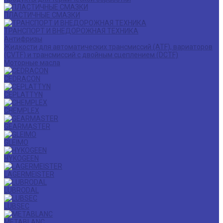
ПЛАСТИЧНЫЕ СМАЗКИ
ТРАНСПОРТ И ВНЕДОРОЖНАЯ ТЕХНИКА
Антифризы
Жидкости для автоматических трансмиссий (ATF), вариаторов
(CVTF) и трансмиссий с двойным сцеплением (DCTF)
Моторные масла
CEDRACON
CEPLATTYN
CHEMPLEX
GEARMASTER
GLEIMO
HYKOGEEN
LAGERMEISTER
LUBRODAL
LUBSEC
METABLANC