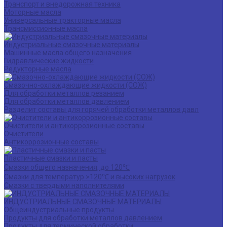
Транспорт и внедорожная техника
Моторные масла
Универсальные тракторные масла
Трансмиссионные масла
Индустриальные смазочные материалы
Машинные масла общего назначения
Гидравлические жидкости
Редукторные масла
Смазочно-охлаждающие жидкости (СОЖ)
Для обработки металлов резанием
Для обработки металлов давлением
Разделит составы для горячей обработки металлов давл
Очистители и антикоррозионные составы
Очистители
Антикоррозионные составы
Пластичные смазки и пасты
Смазки общего назначения, до 120℃
Смазки для температур >120℃ и высоких нагрузок
Смазки с твердыми наполнителями
ИНДУСТРИАЛЬНЫЕ СМАЗОЧНЫЕ МАТЕРИАЛЫ
Общеиндустриальные продукты
Продукты для обработки металлов давлением
Продукты для термической обработки