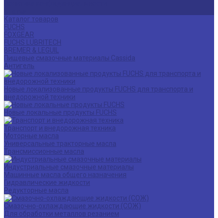
Политика конфиденциальности
Статьи
Каталог товаров
FUCHS
FOXGEAR
FUCHS LUBRITECH
BREMER & LEGUIL
Пищевые смазочные материалы Cassida
Антигель
Новые локализованные продукты FUCHS для транспорта и
внедорожной техники
Новые локальные продукты FUCHS
Транспорт и внедорожная техника
Моторные масла
Универсальные тракторные масла
Трансмиссионные масла
Индустриальные смазочные материалы
Машинные масла общего назначения
Гидравлические жидкости
Редукторные масла
Смазочно-охлаждающие жидкости (СОЖ)
Для обработки металлов резанием