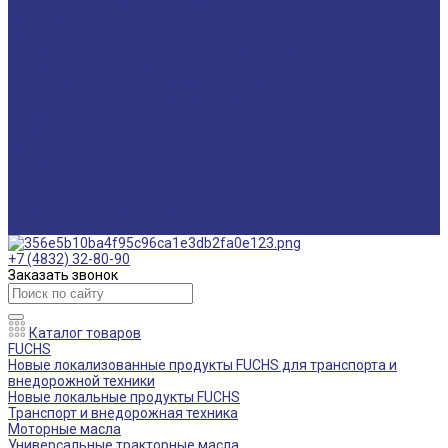
Мониторинг смазочных материалов
Технический аудит производства
Техподдержка
Инструкции по замене масла в гидравлической системе
Инструкция по измерению концентрации технологических
жидкостей с помощью рефрактометра
Оптимальные условия хранения различных видов смазочных
материалов и технологических жидкостей
Информация
Технологии
Маркетинговые материалы
Глоссарий
Видео
Информация о продуктах
Контакты
+7 (4832) 32-80-90
Заказать звонок
Каталог товаров
FUCHS
Новые локализованные продукты FUCHS для транспорта и
внедорожной техники
Новые локальные продукты FUCHS
Транспорт и внедорожная техника
Моторные масла
Универсальные тракторные масла