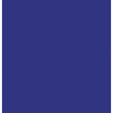
Смазочно-охлаждающие технологические составы (СОТС)
Водосмешиваемые СОЖ
Неводосмешиваемые СОЖ
Средства по уходу за СОЖ
Смазочные материалы для ОЗП
Стекольная промышленность и высокотемпературные продукты
Высокотемпературные масла для цепей
Масла теплоносители
Технологические жидкости для стекольной промышленности
ПЛАСТИЧНЫЕ СМАЗКИ
ТРАНСПОРТ И ВНЕДОРОЖНАЯ ТЕХНИКА
Антифризы
Жидкости для автоматических трансмиссий (ATF), вариаторов
(CVTF) и трансмиссий с двойным сцеплением (DCTF)
Моторные масла
Моторные масла для грузовых автомобилей
Моторные масла для двигателей, работающих на газообразном
топливе
Моторные масла для легковых автомобилей
Трансмиссионные масла
Универсальные тракторные масла
FUCHS LUBRITECH
CEDRACON
CEPLATTYN
CHEMPLEX
GEARMASTER
GLEIMO
HYKOGEEN