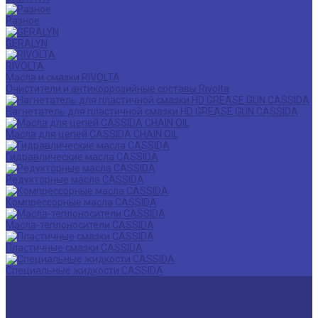
Разное
GERALYN
RIVOLTA
Масла и смазки RIVOLTA
Очистители и антикоррозийные составы Rivolta
Нагнетатель для пластичной смазки HD GREASE GUN CASSIDA
Масла для цепей CASSIDA CHAIN OIL
Гидравлические масла CASSIDA
Редукторные масла CASSIDA
Компрессорные масла CASSIDA
Масла-теплоносители CASSIDA
Пластичные смазки CASSIDA
Специальные жидкости CASSIDA
Услуги
Подбор смазочных материалов
Мониторинг смазочных материалов
Технический аудит производства