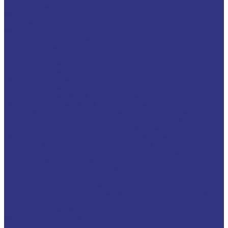
Турбинные масла
Масла для текстильных машин
Белые масла
Масла-теплоносители
Электроизоляционные масла
Цилиндровые масла
Смазочно-охлаждающие жидкости (СОЖ)
Для обработки металлов резанием
Водосмешиваемые
Неводосмешиваемые
Для обработки металлов давлением
Водосмешиваемые СОЖ для обработ металлов давлением
Неводосмешиваемые СОЖ для обработ металлов давлением
Твердые составы для обработки металлов давлением
Разделит составы для горячей обработки металлов давл
Водосмеш. графит составы для горячей штамповки
Неводосмеш. графит составы для горячей штамповки
Водосмеш. безграфит. составы для горячей штамповки
Разделительные составы для литья под давлением
Средства по уходу за СОЖ
Очистители и антикоррозионные составы
Очистители
Очистители водосмешиваемые
Очистители неводосмешиваемые (на основе растворителей)
Антикоррозионные составы
Водосмешиваемые антикоррозионные составы
Масляные и восковые антикоррозионные составы
Пластичные смазки и пасты