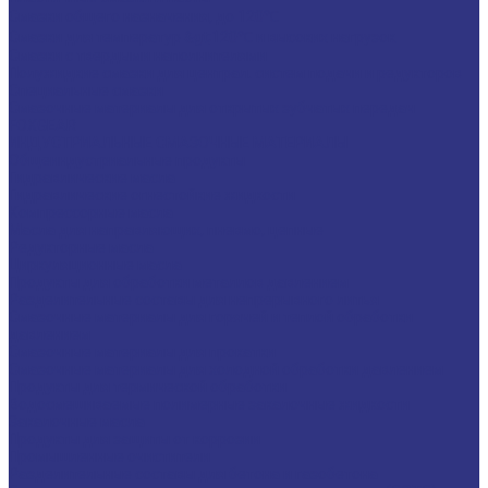
Смазки общего назначения, до 120℃
Смазки для температур &gt;120℃ и высоких нагрузок
Смазки с твердыми наполнителями
Полужидкие смазки для централ. систем подачи и редукторов
Специальные смазки
Смазочные материалы для открытых зубчатых передач
FOXGEAR
ИНДУСТРИАЛЬНЫЕ СМАЗОЧНЫЕ МАТЕРИАЛЫ
Общеиндустриальные продукты
Гидравлические масла
Гидравлические огнестойкие жидкости
Компрессорные масла
Масла для направляющих, пневмо, цепные
Редукторные масла
Циркуляционные масла
Продукты для обработки металлов давлением
Разделительные составы для непрерывного литья
Смазочные материалы для горячей и теплой обработки
давлением
Смазочные материалы для прокатки
Смазочные материалы для холодной обработки давлением
Продукты для термической обработки
Водосмешиваемые полимерные закалочные жидкости
Закалочные масла
Продукты для защиты от коррозии
Промышленные очистители
Разделительные составы для бетона и газобетона