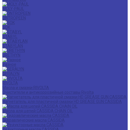
MOLY-PAUL
ONTROPEEN
SOK
STABYL
STABYLAN
URETHYN
Разное
GERALYN
RIVOLTA
Масла и смазки RIVOLTA
Очистители и антикоррозийные составы Rivolta
Нагнетатель для пластичной смазки HD GREASE GUN CASSIDA
Масла для цепей CASSIDA CHAIN OIL
Гидравлические масла CASSIDA
Редукторные масла CASSIDA