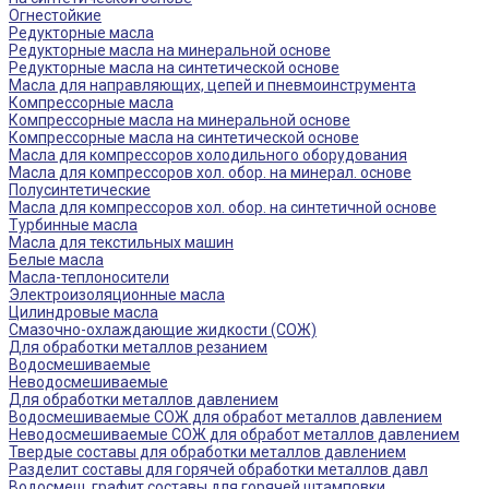
Огнестойкие
Редукторные масла
Редукторные масла на минеральной основе
Редукторные масла на синтетической основе
Масла для направляющих, цепей и пневмоинструмента
Компрессорные масла
Компрессорные масла на минеральной основе
Компрессорные масла на синтетической основе
Масла для компрессоров холодильного оборудования
Масла для компрессоров хол. обор. на минерал. основе
Полусинтетические
Масла для компрессоров хол. обор. на синтетичной основе
Турбинные масла
Масла для текстильных машин
Белые масла
Масла-теплоносители
Электроизоляционные масла
Цилиндровые масла
Смазочно-охлаждающие жидкости (СОЖ)
Для обработки металлов резанием
Водосмешиваемые
Неводосмешиваемые
Для обработки металлов давлением
Водосмешиваемые СОЖ для обработ металлов давлением
Неводосмешиваемые СОЖ для обработ металлов давлением
Твердые составы для обработки металлов давлением
Разделит составы для горячей обработки металлов давл
Водосмеш. графит составы для горячей штамповки