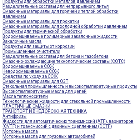
Продукты для обработки металлов давлением
Разделительные составы для непрерывного литья
Смазочные материалы для горячей и теплой обработки
давлением
Смазочные материалы для прокатки
Смазочные материалы для холодной обработки давлением
Продукты для термической обработки
Водосмешиваемые полимерные закалочные жидкости
Закалочные масла
Продукты для защиты от коррозии
Промышленные очистители
Разделительные составы для бетона и газобетона
Смазочно-охлаждающие технологические составы (СОТС)
Водосмешиваемые СОЖ
Неводосмешиваемые СОЖ
Средства по уходу за СОЖ
Смазочные материалы для ОЗП
Стекольная промышленность и высокотемпературные продукты
Высокотемпературные масла для цепей
Масла теплоносители
Технологические жидкости для стекольной промышленности
ПЛАСТИЧНЫЕ СМАЗКИ
ТРАНСПОРТ И ВНЕДОРОЖНАЯ ТЕХНИКА
Антифризы
Жидкости для автоматических трансмиссий (ATF), вариаторов
(CVTF) и трансмиссий с двойным сцеплением (DCTF)
Моторные масла
Моторные масла для грузовых автомобилей