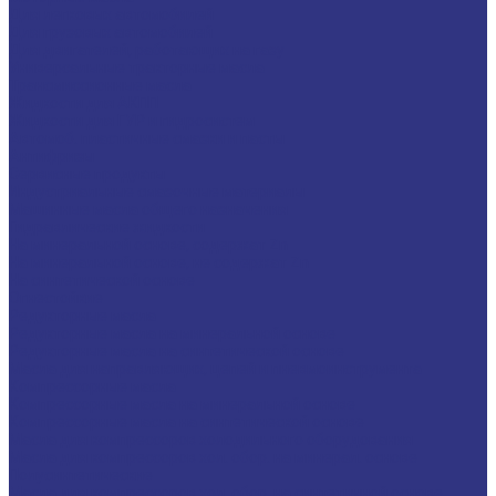
Для легковых автомобилей
Для грузовых автомобилей
Для двигателей, работающих на газу
Универсальные тракторные масла
Трансмиссионные масла
Жидкости для АКПП
Жидкости для ГУР и гидросистем
Автомоб. пластичные смазки и пасты
Антифризы
Сервисные продукты
Индустриальные смазочные материалы
Машинные масла общего назначения
Гидравлические жидкости
На минеральной основе, содержат Zn
На минеральной основе, не содержат Zn
На синтетической основе
Огнестойкие
Редукторные масла
Редукторные масла на минеральной основе
Редукторные масла на синтетической основе
Масла для направляющих, цепей и пневмоинструмента
Компрессорные масла
Компрессорные масла на минеральной основе
Компрессорные масла на синтетической основе
Масла для компрессоров холодильного оборудования
Масла для компрессоров хол. обор. на минерал. основе
Полусинтетические
Масла для компрессоров хол. обор. на синтетичной основе