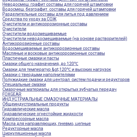
Неводосмеш. графит составы для горячей штамповки
Водосмеш. безграфит. составы для горячей штамповки
Разделительные составы для литья под давлением
Средства по уходу за СОЖ
Очистители и антикоррозионные составы
Очистители
Очистители водосмешиваемые
Очистители неводосмешиваемые (на основе растворителей)
Антикоррозионные составы
Водосмешиваемые антикоррозионные составы
Масляные и восковые антикоррозионные составы
Пластичные смазки и пасты
Смазки общего назначения, до 120℃
Смазки для температур &gt;120℃ и высоких нагрузок
Смазки с твердыми наполнителями
Полужидкие смазки для централ. систем подачи и редукторов
Специальные смазки
Смазочные материалы для открытых зубчатых передач
FOXGEAR
ИНДУСТРИАЛЬНЫЕ СМАЗОЧНЫЕ МАТЕРИАЛЫ
Общеиндустриальные продукты
Гидравлические масла
Гидравлические огнестойкие жидкости
Компрессорные масла
Масла для направляющих, пневмо, цепные
Редукторные масла
Циркуляционные масла