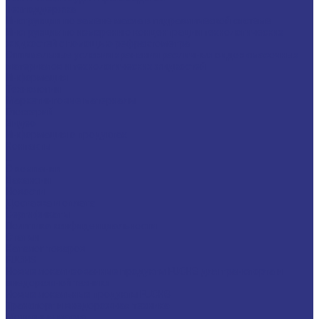
Техподдержка
Инструкции по замене масла в гидравлической системе
Инструкция по измерению концентрации технологических
жидкостей с помощью рефрактометра
Оптимальные условия хранения различных видов смазочных
материалов и технологических жидкостей
Информация
Технологии
Маркетинговые материалы
Глоссарий
Видео
Информация о продуктах
Контакты
...
О компании
Вакансии
Новости
Доставка и оплата
Сертификаты
Политика конфиденциальности
Статьи
Каталог товаров
FUCHS
Новые локализованные продукты FUCHS для транспорта и
внедорожной техники
Новые локальные продукты FUCHS
Транспорт и внедорожная техника
Моторные масла