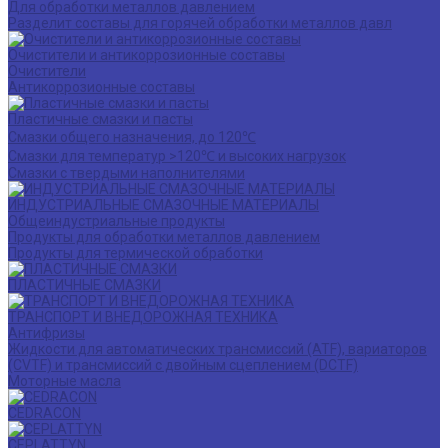
Для обработки металлов давлением
Разделит составы для горячей обработки металлов давл
Очистители и антикоррозионные составы
Очистители
Антикоррозионные составы
Пластичные смазки и пасты
Смазки общего назначения, до 120℃
Смазки для температур >120℃ и высоких нагрузок
Смазки с твердыми наполнителями
ИНДУСТРИАЛЬНЫЕ СМАЗОЧНЫЕ МАТЕРИАЛЫ
Общеиндустриальные продукты
Продукты для обработки металлов давлением
Продукты для термической обработки
ПЛАСТИЧНЫЕ СМАЗКИ
ТРАНСПОРТ И ВНЕДОРОЖНАЯ ТЕХНИКА
Антифризы
Жидкости для автоматических трансмиссий (ATF), вариаторов
(CVTF) и трансмиссий с двойным сцеплением (DCTF)
Моторные масла
CEDRACON
CEPLATTYN