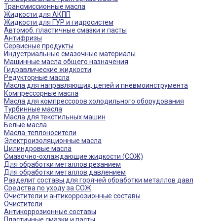
Трансмиссионные масла
Жидкости для АКПП
Жидкости для ГУР и гидросистем
Автомоб. пластичные смазки и пасты
Антифризы
Сервисные продукты
Индустриальные смазочные материалы
Машинные масла общего назначения
Гидравлические жидкости
Редукторные масла
Масла для направляющих, цепей и пневмоинструмента
Компрессорные масла
Масла для компрессоров холодильного оборудования
Турбинные масла
Масла для текстильных машин
Белые масла
Масла-теплоносители
Электроизоляционные масла
Цилиндровые масла
Смазочно-охлаждающие жидкости (СОЖ)
Для обработки металлов резанием
Для обработки металлов давлением
Разделит составы для горячей обработки металлов давл
Средства по уходу за СОЖ
Очистители и антикоррозионные составы
Очистители
Антикоррозионные составы
Пластичные смазки и пасты