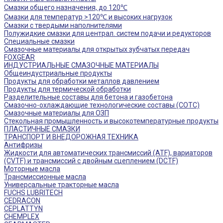
Смазки общего назначения, до 120℃
Смазки для температур >120℃ и высоких нагрузок
Смазки с твердыми наполнителями
Полужидкие смазки для централ. систем подачи и редукторов
Специальные смазки
Смазочные материалы для открытых зубчатых передач
FOXGEAR
ИНДУСТРИАЛЬНЫЕ СМАЗОЧНЫЕ МАТЕРИАЛЫ
Общеиндустриальные продукты
Продукты для обработки металлов давлением
Продукты для термической обработки
Разделительные составы для бетона и газобетона
Смазочно-охлаждающие технологические составы (СОТС)
Смазочные материалы для ОЗП
Стекольная промышленность и высокотемпературные продукты
ПЛАСТИЧНЫЕ СМАЗКИ
ТРАНСПОРТ И ВНЕДОРОЖНАЯ ТЕХНИКА
Антифризы
Жидкости для автоматических трансмиссий (ATF), вариаторов
(CVTF) и трансмиссий с двойным сцеплением (DCTF)
Моторные масла
Трансмиссионные масла
Универсальные тракторные масла
FUCHS LUBRITECH
CEDRACON
CEPLATTYN
CHEMPLEX