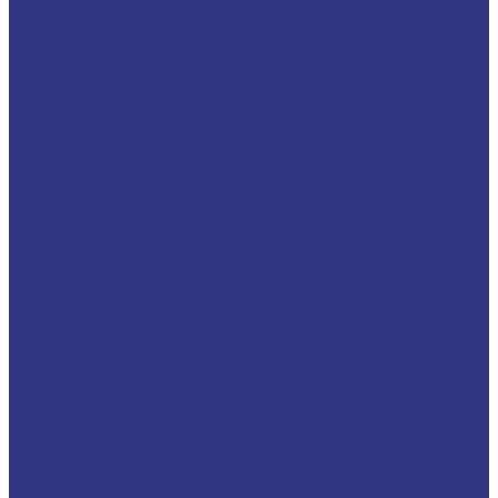
LAGERMEISTER
LUBRODAL
LUBSEC
METABLANC
MOLY-PAUL
ONTROPEEN
SOK
STABYL
STABYLAN
URETHYN
Разное
BREMER &amp; LEGUIL
GERALYN
RIVOLTA
Масла и смазки RIVOLTA
Очистители и антикоррозийные составы Rivolta
Пищевые смазочные материалы Cassida
Нагнетатель для пластичной смазки HD GREASE GUN CASSIDA
Масла для цепей CASSIDA CHAIN OIL
Гидравлические масла CASSIDA
Редукторные масла CASSIDA
Компрессорные масла CASSIDA
Масла-теплоносители CASSIDA
Пластичные смазки CASSIDA
Специальные жидкости CASSIDA
Антигель
Услуги
Подбор смазочных материалов