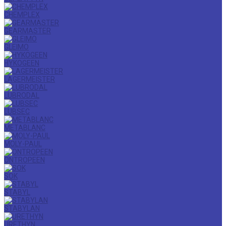
CHEMPLEX
GEARMASTER
GLEIMO
HYKOGEEN
LAGERMEISTER
LUBRODAL
LUBSEC
METABLANC
MOLY-PAUL
ONTROPEEN
SOK
STABYL
STABYLAN
URETHYN