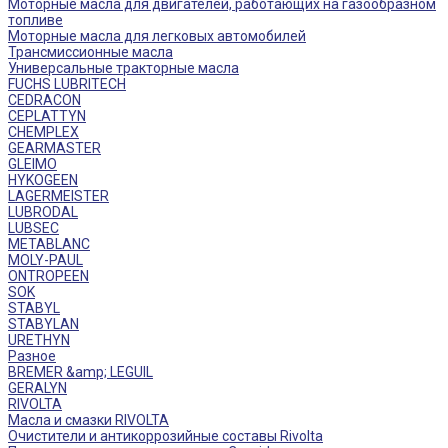
Моторные масла для двигателей, работающих на газообразном
топливе
Моторные масла для легковых автомобилей
Трансмиссионные масла
Универсальные тракторные масла
FUCHS LUBRITECH
CEDRACON
CEPLATTYN
CHEMPLEX
GEARMASTER
GLEIMO
HYKOGEEN
LAGERMEISTER
LUBRODAL
LUBSEC
METABLANC
MOLY-PAUL
ONTROPEEN
SOK
STABYL
STABYLAN
URETHYN
Разное
BREMER &amp; LEGUIL
GERALYN
RIVOLTA
Масла и смазки RIVOLTA
Очистители и антикоррозийные составы Rivolta