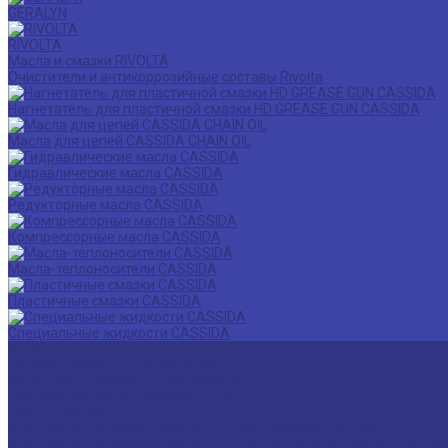
GERALYN
RIVOLTA
Масла и смазки RIVOLTA
Очистители и антикоррозийные составы Rivolta
Нагнетатель для пластичной смазки HD GREASE GUN CASSIDA
Масла для цепей CASSIDA CHAIN OIL
Гидравлические масла CASSIDA
Редукторные масла CASSIDA
Компрессорные масла CASSIDA
Масла-теплоносители CASSIDA
Пластичные смазки CASSIDA
Специальные жидкости CASSIDA
Услуги
Подбор смазочных материалов
Мониторинг смазочных материалов
Технический аудит производства
Техподдержка
Инструкции по замене масла в гидравлической системе
Инструкция по измерению концентрации технологических жидко