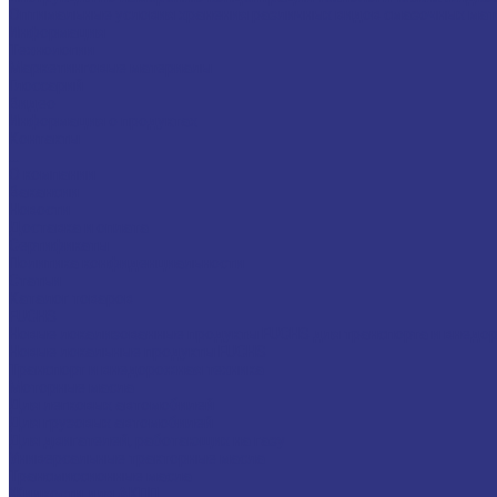
Оптимальные условия хранения различных видов смазочных мат
Информация
Технологии
Маркетинговые материалы
Глоссарий
Видео
Информация о продуктах
Контакты
...
О компании
Вакансии
Новости
Доставка и оплата
Сертификаты
Политика конфиденциальности
Статьи
Каталог товаров
FUCHS
Новые локализованные продукты FUCHS для транспорта и внедо
Новые локальные продукты FUCHS
Транспорт и внедорожная техника
Моторные масла
Для легковых автомобилей
Для грузовых автомобилей
Для двигателей, работающих на газу
Универсальные тракторные масла
Трансмиссионные масла
Жидкости для АКПП