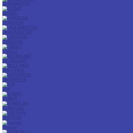
GEARMASTER
GLEIMO
HYKOGEEN
LAGERMEISTER
LUBRODAL
LUBSEC
METABLANC
MOLY-PAUL
ONTROPEEN
SOK
STABYL
STABYLAN
URETHYN
Разное