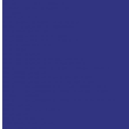
Жидкости для ГУР и гидросистем
Автомоб. пластичные смазки и пасты
Антифризы
Сервисные продукты
Индустриальные смазочные материалы
Машинные масла общего назначения
Гидравлические жидкости
На минеральной основе, содержат Zn
На минеральной основе, не содержат Zn
На синтетической основе
Огнестойкие
Редукторные масла
Редукторные масла на минеральной основе
Редукторные масла на синтетической основе
Масла для направляющих, цепей и пневмоинструмента
Компрессорные масла
Компрессорные масла на минеральной основе
Компрессорные масла на синтетической основе
Масла для компрессоров холодильного оборудования
Масла для компрессоров хол. обор. на минерал. основе
Полусинтетические
Масла для компрессоров хол. обор. на синтетичной основе
Турбинные масла
Масла для текстильных машин
Белые масла
Масла-теплоносители
Электроизоляционные масла
Цилиндровые масла