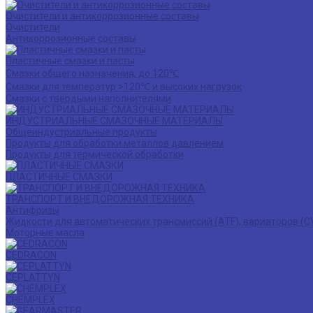
Очистители и антикоррозионные составы
Очистители
Антикоррозионные составы
Пластичные смазки и пасты
Смазки общего назначения, до 120℃
Смазки для температур >120℃ и высоких нагрузок
Смазки с твердыми наполнителями
ИНДУСТРИАЛЬНЫЕ СМАЗОЧНЫЕ МАТЕРИАЛЫ
Общеиндустриальные продукты
Продукты для обработки металлов давлением
Продукты для термической обработки
ПЛАСТИЧНЫЕ СМАЗКИ
ТРАНСПОРТ И ВНЕДОРОЖНАЯ ТЕХНИКА
Антифризы
Жидкости для автоматических трансмиссий (ATF), вариаторов (C
Моторные масла
CEDRACON
CEPLATTYN
CHEMPLEX