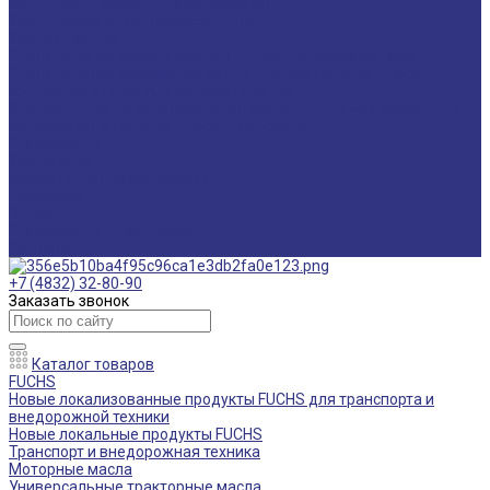
Мониторинг смазочных материалов
Технический аудит производства
Техподдержка
Инструкции по замене масла в гидравлической системе
Инструкция по измерению концентрации технологических
жидкостей с помощью рефрактометра
Оптимальные условия хранения различных видов смазочных
материалов и технологических жидкостей
Информация
Технологии
Маркетинговые материалы
Глоссарий
Видео
Информация о продуктах
Контакты
+7 (4832) 32-80-90
Заказать звонок
Каталог товаров
FUCHS
Новые локализованные продукты FUCHS для транспорта и
внедорожной техники
Новые локальные продукты FUCHS
Транспорт и внедорожная техника
Моторные масла
Универсальные тракторные масла