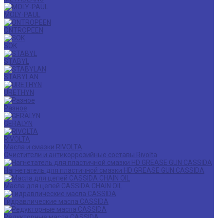
MOLY-PAUL
ONTROPEEN
SOK
STABYL
STABYLAN
URETHYN
Разное
GERALYN
RIVOLTA
Масла и смазки RIVOLTA
Очистители и антикоррозийные составы Rivolta
Нагнетатель для пластичной смазки HD GREASE GUN CASSIDA
Масла для цепей CASSIDA CHAIN OIL
Гидравлические масла CASSIDA
Редукторные масла CASSIDA