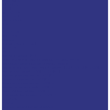
LAGERMEISTER
LUBRODAL
LUBSEC
METABLANC
MOLY-PAUL
ONTROPEEN
SOK
STABYL
STABYLAN
URETHYN
Разное
BREMER &amp; LEGUIL
GERALYN
RIVOLTA
Масла и смазки RIVOLTA
Очистители и антикоррозийные составы Rivolta
Пищевые смазочные материалы Cassida
Нагнетатель для пластичной смазки HD GREASE GUN CASSIDA
Масла для цепей CASSIDA CHAIN OIL
Гидравлические масла CASSIDA
Редукторные масла CASSIDA
Компрессорные масла CASSIDA
Масла-теплоносители CASSIDA
Пластичные смазки CASSIDA
Специальные жидкости CASSIDA
Антигель
Услуги
Подбор смазочных материалов