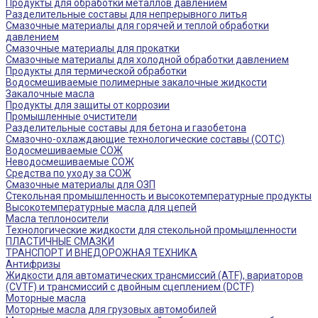
Продукты для обработки металлов давлением
Разделительные составы для непрерывного литья
Смазочные материалы для горячей и теплой обработки
давлением
Смазочные материалы для прокатки
Смазочные материалы для холодной обработки давлением
Продукты для термической обработки
Водосмешиваемые полимерные закалочные жидкости
Закалочные масла
Продукты для защиты от коррозии
Промышленные очистители
Разделительные составы для бетона и газобетона
Смазочно-охлаждающие технологические составы (СОТС)
Водосмешиваемые СОЖ
Неводосмешиваемые СОЖ
Средства по уходу за СОЖ
Смазочные материалы для ОЗП
Стекольная промышленность и высокотемпературные продукты
Высокотемпературные масла для цепей
Масла теплоносители
Технологические жидкости для стекольной промышленности
ПЛАСТИЧНЫЕ СМАЗКИ
ТРАНСПОРТ И ВНЕДОРОЖНАЯ ТЕХНИКА
Антифризы
Жидкости для автоматических трансмиссий (ATF), вариаторов
(CVTF) и трансмиссий с двойным сцеплением (DCTF)
Моторные масла
Моторные масла для грузовых автомобилей