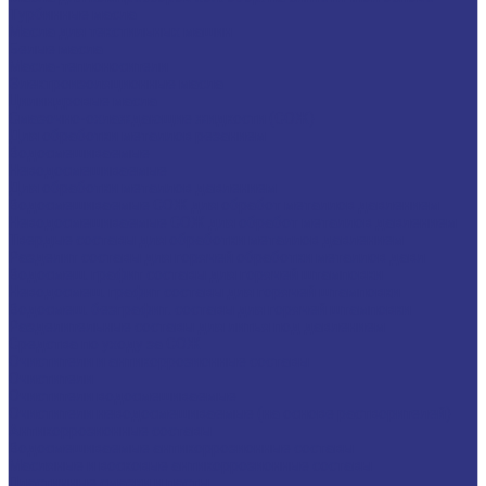
Турбинные масла
Масла для текстильных машин
Белые масла
Масла-теплоносители
Электроизоляционные масла
Цилиндровые масла
Смазочно-охлаждающие жидкости (СОЖ)
Для обработки металлов резанием
Водосмешиваемые
Неводосмешиваемые
Для обработки металлов давлением
Водосмешиваемые СОЖ для обработ металлов давлением
Неводосмешиваемые СОЖ для обработ металлов давлением
Твердые составы для обработки металлов давлением
Разделит составы для горячей обработки металлов давл
Водосмеш. графит составы для горячей штамповки
Неводосмеш. графит составы для горячей штамповки
Водосмеш. безграфит. составы для горячей штамповки
Разделительные составы для литья под давлением
Средства по уходу за СОЖ
Очистители и антикоррозионные составы
Очистители
Очистители водосмешиваемые
Очистители неводосмешиваемые (на основе растворителей)
Антикоррозионные составы
Водосмешиваемые антикоррозионные составы
Масляные и восковые антикоррозионные составы
Пластичные смазки и пасты