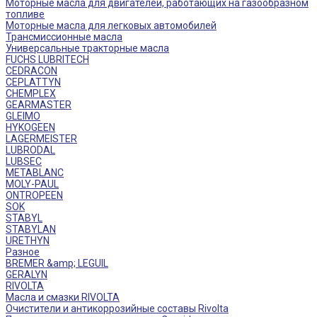
Моторные масла для двигателей, работающих на газообразном
топливе
Моторные масла для легковых автомобилей
Трансмиссионные масла
Универсальные тракторные масла
FUCHS LUBRITECH
CEDRACON
CEPLATTYN
CHEMPLEX
GEARMASTER
GLEIMO
HYKOGEEN
LAGERMEISTER
LUBRODAL
LUBSEC
METABLANC
MOLY-PAUL
ONTROPEEN
SOK
STABYL
STABYLAN
URETHYN
Разное
BREMER &amp; LEGUIL
GERALYN
RIVOLTA
Масла и смазки RIVOLTA
Очистители и антикоррозийные составы Rivolta