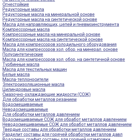
Огнестойкие
Редукторные масла
Редукторные масла на минеральной основе
Редукторные масла на синтетической основе
Масла для направляющих, цепей и пневмоинструмента
Компрессорные масла
Компрессорные масла на минеральной основе
Компрессорные масла на синтетической основе
Масла для компрессоров холодильного оборудования
Масла для компрессоров хол. обор. на минерал. основе
Полусинтетические
Масла для компрессоров хол. обор. на синтетичной основе
Турбинные масла
Масла для текстильных машин
Белые масла
Масла-теплоносители
Электроизоляционные масла
Цилиндровые масла
Смазочно-охлаждающие жидкости (СОЖ)
Для обработки металлов резанием
Водосмешиваемые
Неводосмешиваемые
Для обработки металлов давлением
Водосмешиваемые СОЖ для обработ металлов давлением
Неводосмешиваемые СОЖ для обработ металлов давлением
Твердые составы для обработки металлов давлением
Разделит составы для горячей обработки металлов давл
Водосмеш. графит составы для горячей штамповки