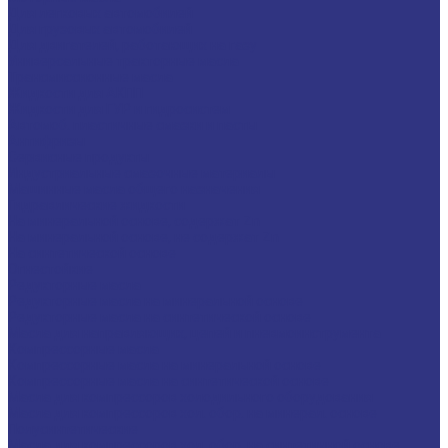
Для легковых автомобилей
Для грузовых автомобилей
Для двигателей, работающих на газу
Универсальные тракторные масла
Трансмиссионные масла
Жидкости для АКПП
Жидкости для ГУР и гидросистем
Автомоб. пластичные смазки и пасты
Антифризы
Сервисные продукты
Индустриальные смазочные материалы
Машинные масла общего назначения
Гидравлические жидкости
На минеральной основе, содержат Zn
На минеральной основе, не содержат Zn
На синтетической основе
Огнестойкие
Редукторные масла
Редукторные масла на минеральной основе
Редукторные масла на синтетической основе
Масла для направляющих, цепей и пневмоинструмента
Компрессорные масла
Компрессорные масла на минеральной основе
Компрессорные масла на синтетической основе
Масла для компрессоров холодильного оборудования
Масла для компрессоров хол. обор. на минерал. основе
Полусинтетические
Масла для компрессоров хол. обор. на синтетичной основе