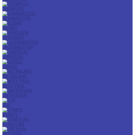
CHEMPLEX
GEARMASTER
GLEIMO
HYKOGEEN
LAGERMEISTER
LUBRODAL
LUBSEC
METABLANC
MOLY-PAUL
ONTROPEEN
SOK
STABYL
STABYLAN
URETHYN