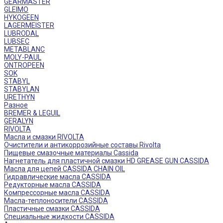
GEARMASTER
GLEIMO
HYKOGEEN
LAGERMEISTER
LUBRODAL
LUBSEC
METABLANC
MOLY-PAUL
ONTROPEEN
SOK
STABYL
STABYLAN
URETHYN
Разное
BREMER & LEGUIL
GERALYN
RIVOLTA
Масла и смазки RIVOLTA
Очистители и антикоррозийные составы Rivolta
Пищевые смазочные материалы Cassida
Нагнетатель для пластичной смазки HD GREASE GUN CASSIDA
Масла для цепей CASSIDA CHAIN OIL
Гидравлические масла CASSIDA
Редукторные масла CASSIDA
Компрессорные масла CASSIDA
Масла-теплоносители CASSIDA
Пластичные смазки CASSIDA
Специальные жидкости CASSIDA