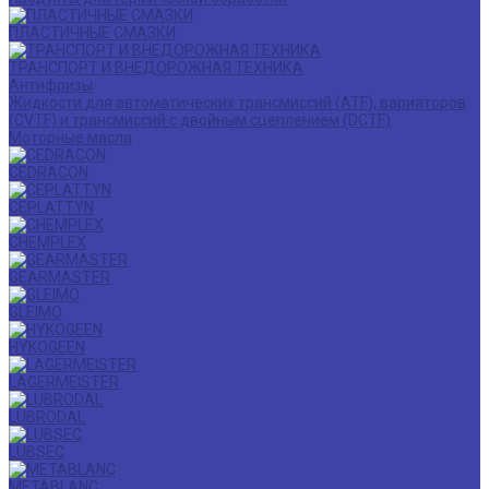
ПЛАСТИЧНЫЕ СМАЗКИ
ТРАНСПОРТ И ВНЕДОРОЖНАЯ ТЕХНИКА
Антифризы
Жидкости для автоматических трансмиссий (ATF), вариаторов
(CVTF) и трансмиссий с двойным сцеплением (DCTF)
Моторные масла
CEDRACON
CEPLATTYN
CHEMPLEX
GEARMASTER
GLEIMO
HYKOGEEN
LAGERMEISTER
LUBRODAL
LUBSEC
METABLANC