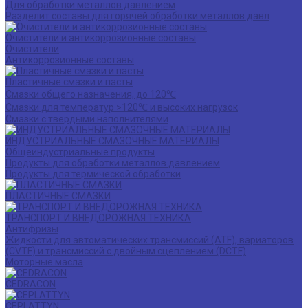
Для обработки металлов давлением
Разделит составы для горячей обработки металлов давл
Очистители и антикоррозионные составы
Очистители
Антикоррозионные составы
Пластичные смазки и пасты
Смазки общего назначения, до 120℃
Смазки для температур >120℃ и высоких нагрузок
Смазки с твердыми наполнителями
ИНДУСТРИАЛЬНЫЕ СМАЗОЧНЫЕ МАТЕРИАЛЫ
Общеиндустриальные продукты
Продукты для обработки металлов давлением
Продукты для термической обработки
ПЛАСТИЧНЫЕ СМАЗКИ
ТРАНСПОРТ И ВНЕДОРОЖНАЯ ТЕХНИКА
Антифризы
Жидкости для автоматических трансмиссий (ATF), вариаторов
(CVTF) и трансмиссий с двойным сцеплением (DCTF)
Моторные масла
CEDRACON
CEPLATTYN