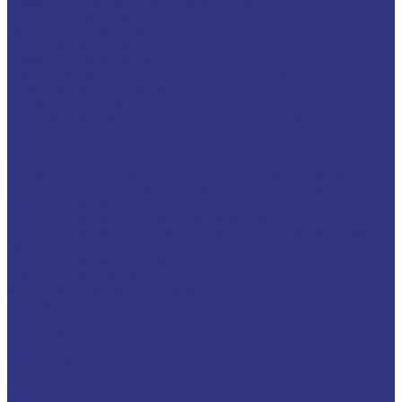
Смазочно-охлаждающие технологические составы (СОТС)
Водосмешиваемые СОЖ
Неводосмешиваемые СОЖ
Средства по уходу за СОЖ
Смазочные материалы для ОЗП
Стекольная промышленность и высокотемпературные продукты
Высокотемпературные масла для цепей
Масла теплоносители
Технологические жидкости для стекольной промышленности
ПЛАСТИЧНЫЕ СМАЗКИ
ТРАНСПОРТ И ВНЕДОРОЖНАЯ ТЕХНИКА
Антифризы
Жидкости для автоматических трансмиссий (ATF), вариаторов
(CVTF) и трансмиссий с двойным сцеплением (DCTF)
Моторные масла
Моторные масла для грузовых автомобилей
Моторные масла для двигателей, работающих на газообразном
топливе
Моторные масла для легковых автомобилей
Трансмиссионные масла
Универсальные тракторные масла
FUCHS LUBRITECH
CEDRACON
CEPLATTYN
CHEMPLEX
GEARMASTER
GLEIMO
HYKOGEEN