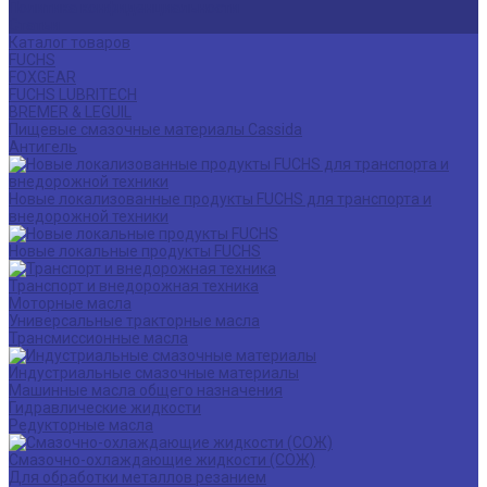
Политика конфиденциальности
Статьи
Каталог товаров
FUCHS
FOXGEAR
FUCHS LUBRITECH
BREMER & LEGUIL
Пищевые смазочные материалы Cassida
Антигель
Новые локализованные продукты FUCHS для транспорта и
внедорожной техники
Новые локальные продукты FUCHS
Транспорт и внедорожная техника
Моторные масла
Универсальные тракторные масла
Трансмиссионные масла
Индустриальные смазочные материалы
Машинные масла общего назначения
Гидравлические жидкости
Редукторные масла
Смазочно-охлаждающие жидкости (СОЖ)
Для обработки металлов резанием