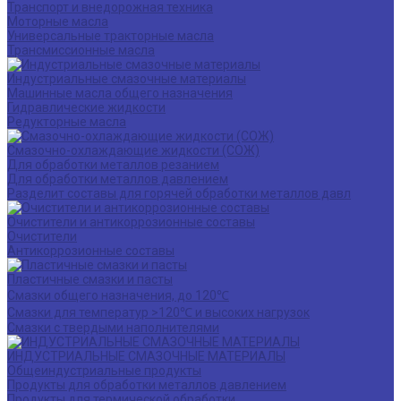
Транспорт и внедорожная техника
Моторные масла
Универсальные тракторные масла
Трансмиссионные масла
Индустриальные смазочные материалы
Машинные масла общего назначения
Гидравлические жидкости
Редукторные масла
Смазочно-охлаждающие жидкости (СОЖ)
Для обработки металлов резанием
Для обработки металлов давлением
Разделит составы для горячей обработки металлов давл
Очистители и антикоррозионные составы
Очистители
Антикоррозионные составы
Пластичные смазки и пасты
Смазки общего назначения, до 120℃
Смазки для температур >120℃ и высоких нагрузок
Смазки с твердыми наполнителями
ИНДУСТРИАЛЬНЫЕ СМАЗОЧНЫЕ МАТЕРИАЛЫ
Общеиндустриальные продукты
Продукты для обработки металлов давлением
Продукты для термической обработки