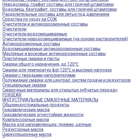
Неводосмеш. графит составы для горячей штамповки
Водосмеш. безграфит. составы для горячей штамповки
Разделительные составы для литья под давлением
Средства по уходу за СОЖ
Очистители и антикоррозионные составы
Очистители
Очистители водосмешиваемые
Очистители неводосмешиваемые (на основе растворителей)
Антикоррозионные составы
Водосмешиваемые антикоррозионные составы
Масляные и восковые антикоррозионные составы
Пластичные смазки и пасты
Смазки общего назначения, до 120℃
Смазки для температур &gt;120℃ и высоких нагрузок
Смазки с твердыми наполнителями
Полужидкие смазки для централ. систем подачи и редукторов
Специальные смазки
Смазочные материалы для открытых зубчатых передач
FOXGEAR
ИНДУСТРИАЛЬНЫЕ СМАЗОЧНЫЕ МАТЕРИАЛЫ
Общеиндустриальные продукты
Гидравлические масла
Гидравлические огнестойкие жидкости
Компрессорные масла
Масла для направляющих, пневмо, цепные
Редукторные масла
Циркуляционные масла