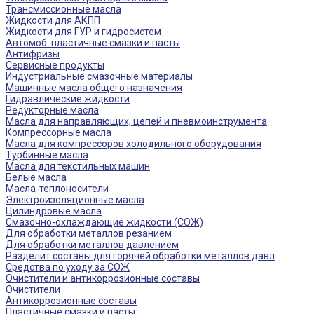
Трансмиссионные масла
Жидкости для АКПП
Жидкости для ГУР и гидросистем
Автомоб. пластичные смазки и пасты
Антифризы
Сервисные продукты
Индустриальные смазочные материалы
Машинные масла общего назначения
Гидравлические жидкости
Редукторные масла
Масла для направляющих, цепей и пневмоинструмента
Компрессорные масла
Масла для компрессоров холодильного оборудования
Турбинные масла
Масла для текстильных машин
Белые масла
Масла-теплоносители
Электроизоляционные масла
Цилиндровые масла
Смазочно-охлаждающие жидкости (СОЖ)
Для обработки металлов резанием
Для обработки металлов давлением
Разделит составы для горячей обработки металлов давл
Средства по уходу за СОЖ
Очистители и антикоррозионные составы
Очистители
Антикоррозионные составы
Пластичные смазки и пасты