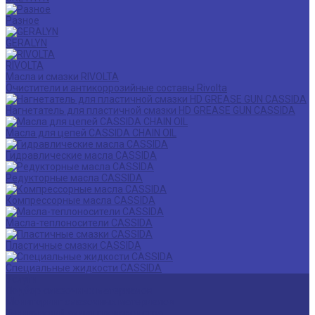
Разное
GERALYN
RIVOLTA
Масла и смазки RIVOLTA
Очистители и антикоррозийные составы Rivolta
Нагнетатель для пластичной смазки HD GREASE GUN CASSIDA
Масла для цепей CASSIDA CHAIN OIL
Гидравлические масла CASSIDA
Редукторные масла CASSIDA
Компрессорные масла CASSIDA
Масла-теплоносители CASSIDA
Пластичные смазки CASSIDA
Специальные жидкости CASSIDA
Услуги
Подбор смазочных материалов
Мониторинг смазочных материалов
Технический аудит производства