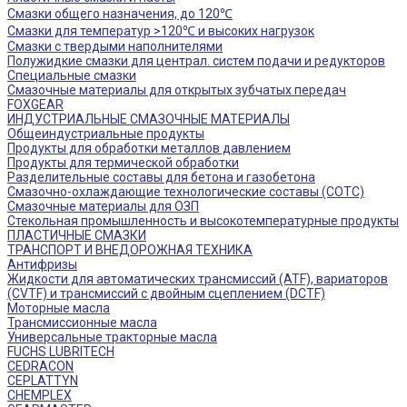
Смазки общего назначения, до 120℃
Смазки для температур >120℃ и высоких нагрузок
Смазки с твердыми наполнителями
Полужидкие смазки для централ. систем подачи и редукторов
Специальные смазки
Смазочные материалы для открытых зубчатых передач
FOXGEAR
ИНДУСТРИАЛЬНЫЕ СМАЗОЧНЫЕ МАТЕРИАЛЫ
Общеиндустриальные продукты
Продукты для обработки металлов давлением
Продукты для термической обработки
Разделительные составы для бетона и газобетона
Смазочно-охлаждающие технологические составы (СОТС)
Смазочные материалы для ОЗП
Стекольная промышленность и высокотемпературные продукты
ПЛАСТИЧНЫЕ СМАЗКИ
ТРАНСПОРТ И ВНЕДОРОЖНАЯ ТЕХНИКА
Антифризы
Жидкости для автоматических трансмиссий (ATF), вариаторов
(CVTF) и трансмиссий с двойным сцеплением (DCTF)
Моторные масла
Трансмиссионные масла
Универсальные тракторные масла
FUCHS LUBRITECH
CEDRACON
CEPLATTYN
CHEMPLEX