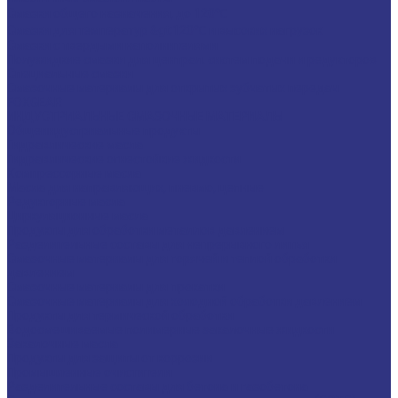
Смазки общего назначения, до 120℃
Смазки для температур &gt;120℃ и высоких нагрузок
Смазки с твердыми наполнителями
Полужидкие смазки для централ. систем подачи и редукторов
Специальные смазки
Смазочные материалы для открытых зубчатых передач
FOXGEAR
ИНДУСТРИАЛЬНЫЕ СМАЗОЧНЫЕ МАТЕРИАЛЫ
Общеиндустриальные продукты
Гидравлические масла
Гидравлические огнестойкие жидкости
Компрессорные масла
Масла для направляющих, пневмо, цепные
Редукторные масла
Циркуляционные масла
Продукты для обработки металлов давлением
Разделительные составы для непрерывного литья
Смазочные материалы для горячей и теплой обработки
давлением
Смазочные материалы для прокатки
Смазочные материалы для холодной обработки давлением
Продукты для термической обработки
Водосмешиваемые полимерные закалочные жидкости
Закалочные масла
Продукты для защиты от коррозии
Промышленные очистители
Разделительные составы для бетона и газобетона