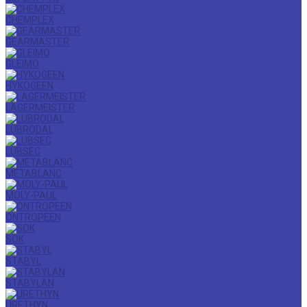
CHEMPLEX
GEARMASTER
GLEIMO
HYKOGEEN
LAGERMEISTER
LUBRODAL
LUBSEC
METABLANC
MOLY-PAUL
ONTROPEEN
SOK
STABYL
STABYLAN
URETHYN