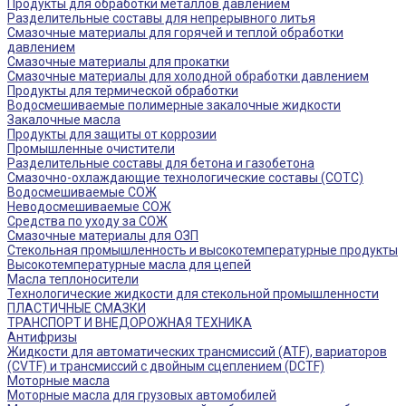
Продукты для обработки металлов давлением
Разделительные составы для непрерывного литья
Смазочные материалы для горячей и теплой обработки
давлением
Смазочные материалы для прокатки
Смазочные материалы для холодной обработки давлением
Продукты для термической обработки
Водосмешиваемые полимерные закалочные жидкости
Закалочные масла
Продукты для защиты от коррозии
Промышленные очистители
Разделительные составы для бетона и газобетона
Смазочно-охлаждающие технологические составы (СОТС)
Водосмешиваемые СОЖ
Неводосмешиваемые СОЖ
Средства по уходу за СОЖ
Смазочные материалы для ОЗП
Стекольная промышленность и высокотемпературные продукты
Высокотемпературные масла для цепей
Масла теплоносители
Технологические жидкости для стекольной промышленности
ПЛАСТИЧНЫЕ СМАЗКИ
ТРАНСПОРТ И ВНЕДОРОЖНАЯ ТЕХНИКА
Антифризы
Жидкости для автоматических трансмиссий (ATF), вариаторов
(CVTF) и трансмиссий с двойным сцеплением (DCTF)
Моторные масла
Моторные масла для грузовых автомобилей