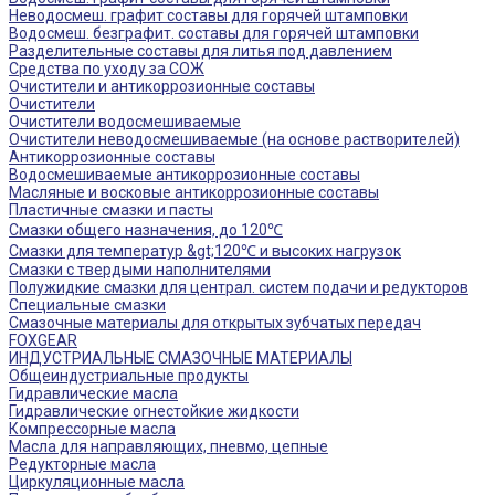
Неводосмеш. графит составы для горячей штамповки
Водосмеш. безграфит. составы для горячей штамповки
Разделительные составы для литья под давлением
Средства по уходу за СОЖ
Очистители и антикоррозионные составы
Очистители
Очистители водосмешиваемые
Очистители неводосмешиваемые (на основе растворителей)
Антикоррозионные составы
Водосмешиваемые антикоррозионные составы
Масляные и восковые антикоррозионные составы
Пластичные смазки и пасты
Смазки общего назначения, до 120℃
Смазки для температур &gt;120℃ и высоких нагрузок
Смазки с твердыми наполнителями
Полужидкие смазки для централ. систем подачи и редукторов
Специальные смазки
Смазочные материалы для открытых зубчатых передач
FOXGEAR
ИНДУСТРИАЛЬНЫЕ СМАЗОЧНЫЕ МАТЕРИАЛЫ
Общеиндустриальные продукты
Гидравлические масла
Гидравлические огнестойкие жидкости
Компрессорные масла
Масла для направляющих, пневмо, цепные
Редукторные масла
Циркуляционные масла