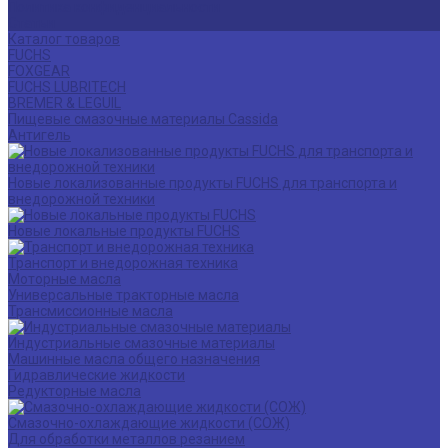
Политика конфиденциальности
Статьи
Каталог товаров
FUCHS
FOXGEAR
FUCHS LUBRITECH
BREMER & LEGUIL
Пищевые смазочные материалы Cassida
Антигель
Новые локализованные продукты FUCHS для транспорта и
внедорожной техники
Новые локальные продукты FUCHS
Транспорт и внедорожная техника
Моторные масла
Универсальные тракторные масла
Трансмиссионные масла
Индустриальные смазочные материалы
Машинные масла общего назначения
Гидравлические жидкости
Редукторные масла
Смазочно-охлаждающие жидкости (СОЖ)
Для обработки металлов резанием