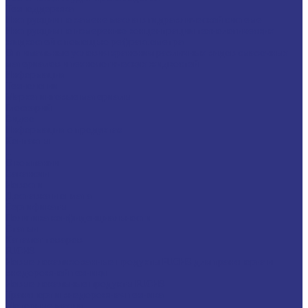
Техподдержка
Инструкции по замене масла в гидравлической системе
Инструкция по измерению концентрации технологических
жидкостей с помощью рефрактометра
Оптимальные условия хранения различных видов смазочных
материалов и технологических жидкостей
Информация
Технологии
Маркетинговые материалы
Глоссарий
Видео
Информация о продуктах
Контакты
...
О компании
Вакансии
Новости
Доставка и оплата
Сертификаты
Политика конфиденциальности
Статьи
Каталог товаров
FUCHS
Новые локализованные продукты FUCHS для транспорта и
внедорожной техники
Новые локальные продукты FUCHS
Транспорт и внедорожная техника
Моторные масла