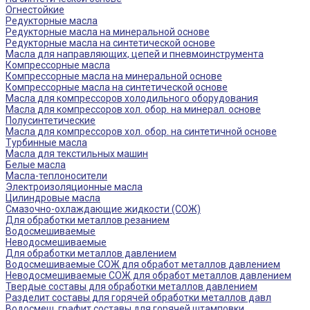
Огнестойкие
Редукторные масла
Редукторные масла на минеральной основе
Редукторные масла на синтетической основе
Масла для направляющих, цепей и пневмоинструмента
Компрессорные масла
Компрессорные масла на минеральной основе
Компрессорные масла на синтетической основе
Масла для компрессоров холодильного оборудования
Масла для компрессоров хол. обор. на минерал. основе
Полусинтетические
Масла для компрессоров хол. обор. на синтетичной основе
Турбинные масла
Масла для текстильных машин
Белые масла
Масла-теплоносители
Электроизоляционные масла
Цилиндровые масла
Смазочно-охлаждающие жидкости (СОЖ)
Для обработки металлов резанием
Водосмешиваемые
Неводосмешиваемые
Для обработки металлов давлением
Водосмешиваемые СОЖ для обработ металлов давлением
Неводосмешиваемые СОЖ для обработ металлов давлением
Твердые составы для обработки металлов давлением
Разделит составы для горячей обработки металлов давл
Водосмеш. графит составы для горячей штамповки