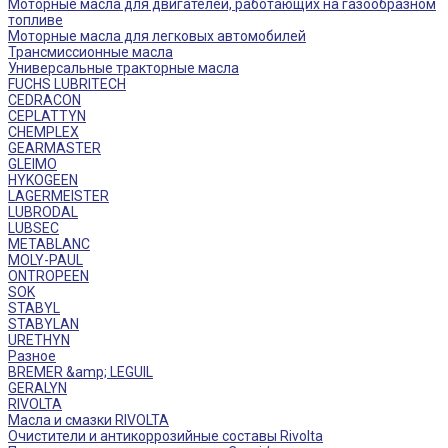
Моторные масла для двигателей, работающих на газообразном
топливе
Моторные масла для легковых автомобилей
Трансмиссионные масла
Универсальные тракторные масла
FUCHS LUBRITECH
CEDRACON
CEPLATTYN
CHEMPLEX
GEARMASTER
GLEIMO
HYKOGEEN
LAGERMEISTER
LUBRODAL
LUBSEC
METABLANC
MOLY-PAUL
ONTROPEEN
SOK
STABYL
STABYLAN
URETHYN
Разное
BREMER &amp; LEGUIL
GERALYN
RIVOLTA
Масла и смазки RIVOLTA
Очистители и антикоррозийные составы Rivolta