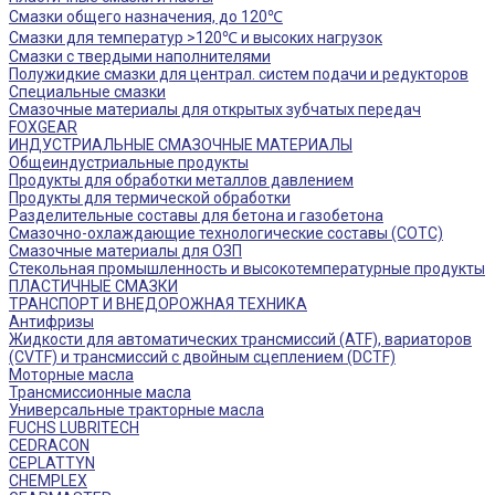
Смазки общего назначения, до 120℃
Смазки для температур >120℃ и высоких нагрузок
Смазки с твердыми наполнителями
Полужидкие смазки для централ. систем подачи и редукторов
Специальные смазки
Смазочные материалы для открытых зубчатых передач
FOXGEAR
ИНДУСТРИАЛЬНЫЕ СМАЗОЧНЫЕ МАТЕРИАЛЫ
Общеиндустриальные продукты
Продукты для обработки металлов давлением
Продукты для термической обработки
Разделительные составы для бетона и газобетона
Смазочно-охлаждающие технологические составы (СОТС)
Смазочные материалы для ОЗП
Стекольная промышленность и высокотемпературные продукты
ПЛАСТИЧНЫЕ СМАЗКИ
ТРАНСПОРТ И ВНЕДОРОЖНАЯ ТЕХНИКА
Антифризы
Жидкости для автоматических трансмиссий (ATF), вариаторов
(CVTF) и трансмиссий с двойным сцеплением (DCTF)
Моторные масла
Трансмиссионные масла
Универсальные тракторные масла
FUCHS LUBRITECH
CEDRACON
CEPLATTYN
CHEMPLEX