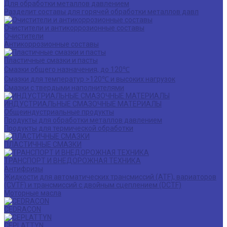
Для обработки металлов давлением
Разделит составы для горячей обработки металлов давл
Очистители и антикоррозионные составы
Очистители
Антикоррозионные составы
Пластичные смазки и пасты
Смазки общего назначения, до 120℃
Смазки для температур >120℃ и высоких нагрузок
Смазки с твердыми наполнителями
ИНДУСТРИАЛЬНЫЕ СМАЗОЧНЫЕ МАТЕРИАЛЫ
Общеиндустриальные продукты
Продукты для обработки металлов давлением
Продукты для термической обработки
ПЛАСТИЧНЫЕ СМАЗКИ
ТРАНСПОРТ И ВНЕДОРОЖНАЯ ТЕХНИКА
Антифризы
Жидкости для автоматических трансмиссий (ATF), вариаторов
(CVTF) и трансмиссий с двойным сцеплением (DCTF)
Моторные масла
CEDRACON
CEPLATTYN