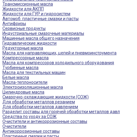
Трансмиссионные масла
Жидкости для АКПП
Жидкости для ГУР и гидросистем
Автомоб. пластичные смазки и пасты
Антифризы
Сервисные продукты
Индустриальные смазочные материалы
Машинные масла общего назначения
Гидравлические жидкости
Редукторные масла
Масла для направляющих, цепей и пневмоинструмента
Компрессорные масла
Масла для компрессоров холодильного оборудования
Турбинные масла
Масла для текстильных машин
Белые масла
Масла-теплоносители
Электроизоляционные масла
Цилиндровые масла
Смазочно-охлаждающие жидкости (СОЖ)
Для обработки металлов резанием
Для обработки металлов давлением
Разделит составы для горячей обработки металлов давл
Средства по уходу за СОЖ
Очистители и антикоррозионные составы
Очистители
Антикоррозионные составы
Пластичные смазки и пасты