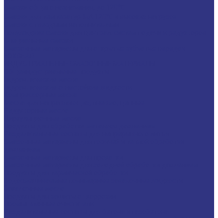
Смазки общего назначения, до 120℃
Смазки для температур &gt;120℃ и высоких нагрузок
Смазки с твердыми наполнителями
Полужидкие смазки для централ. систем подачи и редукторов
Специальные смазки
Смазочные материалы для открытых зубчатых передач
FOXGEAR
ИНДУСТРИАЛЬНЫЕ СМАЗОЧНЫЕ МАТЕРИАЛЫ
Общеиндустриальные продукты
Гидравлические масла
Гидравлические огнестойкие жидкости
Компрессорные масла
Масла для направляющих, пневмо, цепные
Редукторные масла
Циркуляционные масла
Продукты для обработки металлов давлением
Разделительные составы для непрерывного литья
Смазочные материалы для горячей и теплой обработки
давлением
Смазочные материалы для прокатки
Смазочные материалы для холодной обработки давлением
Продукты для термической обработки
Водосмешиваемые полимерные закалочные жидкости
Закалочные масла
Продукты для защиты от коррозии
Промышленные очистители
Разделительные составы для бетона и газобетона