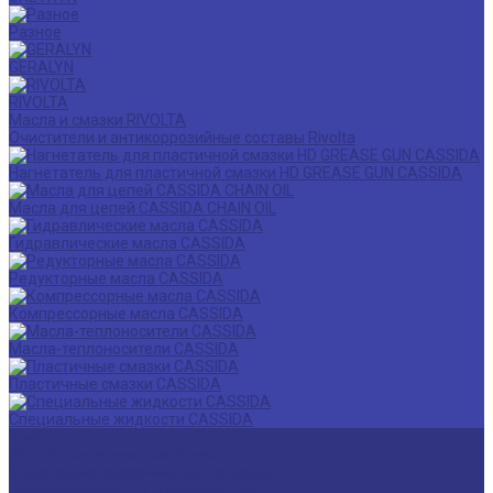
Разное
GERALYN
RIVOLTA
Масла и смазки RIVOLTA
Очистители и антикоррозийные составы Rivolta
Нагнетатель для пластичной смазки HD GREASE GUN CASSIDA
Масла для цепей CASSIDA CHAIN OIL
Гидравлические масла CASSIDA
Редукторные масла CASSIDA
Компрессорные масла CASSIDA
Масла-теплоносители CASSIDA
Пластичные смазки CASSIDA
Специальные жидкости CASSIDA
Услуги
Подбор смазочных материалов
Мониторинг смазочных материалов
Технический аудит производства