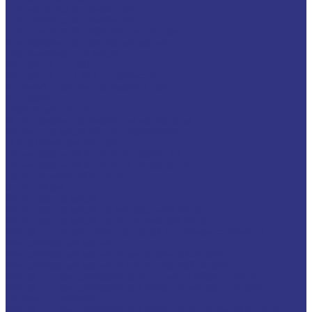
Для легковых автомобилей
Для грузовых автомобилей
Для двигателей, работающих на газу
Универсальные тракторные масла
Трансмиссионные масла
Жидкости для АКПП
Жидкости для ГУР и гидросистем
Автомоб. пластичные смазки и пасты
Антифризы
Сервисные продукты
Индустриальные смазочные материалы
Машинные масла общего назначения
Гидравлические жидкости
На минеральной основе, содержат Zn
На минеральной основе, не содержат Zn
На синтетической основе
Огнестойкие
Редукторные масла
Редукторные масла на минеральной основе
Редукторные масла на синтетической основе
Масла для направляющих, цепей и пневмоинструмента
Компрессорные масла
Компрессорные масла на минеральной основе
Компрессорные масла на синтетической основе
Масла для компрессоров холодильного оборудования
Масла для компрессоров хол. обор. на минерал. основе
Полусинтетические
Масла для компрессоров хол. обор. на синтетичной основе