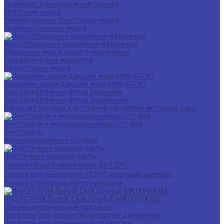
Транспорт и внедорожная техника
Моторные масла
Универсальные тракторные масла
Трансмиссионные масла
Индустриальные смазочные материалы
Машинные масла общего назначения
Гидравлические жидкости
Редукторные масла
Смазочно-охлаждающие жидкости (СОЖ)
Для обработки металлов резанием
Для обработки металлов давлением
Разделит составы для горячей обработки металлов давл
Очистители и антикоррозионные составы
Очистители
Антикоррозионные составы
Пластичные смазки и пасты
Смазки общего назначения, до 120℃
Смазки для температур >120℃ и высоких нагрузок
Смазки с твердыми наполнителями
ИНДУСТРИАЛЬНЫЕ СМАЗОЧНЫЕ МАТЕРИАЛЫ
Общеиндустриальные продукты
Продукты для обработки металлов давлением
Продукты для термической обработки