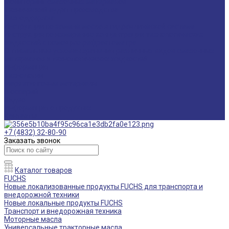
Мониторинг смазочных материалов
Технический аудит производства
Техподдержка
Инструкции по замене масла в гидравлической системе
Инструкция по измерению концентрации технологических
жидкостей с помощью рефрактометра
Оптимальные условия хранения различных видов смазочных
материалов и технологических жидкостей
Информация
Технологии
Маркетинговые материалы
Глоссарий
Видео
Информация о продуктах
Контакты
+7 (4832) 32-80-90
Заказать звонок
Каталог товаров
FUCHS
Новые локализованные продукты FUCHS для транспорта и
внедорожной техники
Новые локальные продукты FUCHS
Транспорт и внедорожная техника
Моторные масла
Универсальные тракторные масла