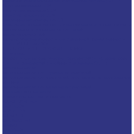
Смазочно-охлаждающие технологические составы (СОТС)
Водосмешиваемые СОЖ
Неводосмешиваемые СОЖ
Средства по уходу за СОЖ
Смазочные материалы для ОЗП
Стекольная промышленность и высокотемпературные продукты
Высокотемпературные масла для цепей
Масла теплоносители
Технологические жидкости для стекольной промышленности
ПЛАСТИЧНЫЕ СМАЗКИ
ТРАНСПОРТ И ВНЕДОРОЖНАЯ ТЕХНИКА
Антифризы
Жидкости для автоматических трансмиссий (ATF), вариаторов
(CVTF) и трансмиссий с двойным сцеплением (DCTF)
Моторные масла
Моторные масла для грузовых автомобилей
Моторные масла для двигателей, работающих на газообразном
топливе
Моторные масла для легковых автомобилей
Трансмиссионные масла
Универсальные тракторные масла
FUCHS LUBRITECH
CEDRACON
CEPLATTYN
CHEMPLEX
GEARMASTER
GLEIMO
HYKOGEEN