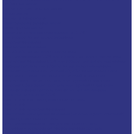
Турбинные масла
Масла для текстильных машин
Белые масла
Масла-теплоносители
Электроизоляционные масла
Цилиндровые масла
Смазочно-охлаждающие жидкости (СОЖ)
Для обработки металлов резанием
Водосмешиваемые
Неводосмешиваемые
Для обработки металлов давлением
Водосмешиваемые СОЖ для обработ металлов давлением
Неводосмешиваемые СОЖ для обработ металлов давлением
Твердые составы для обработки металлов давлением
Разделит составы для горячей обработки металлов давл
Водосмеш. графит составы для горячей штамповки
Неводосмеш. графит составы для горячей штамповки
Водосмеш. безграфит. составы для горячей штамповки
Разделительные составы для литья под давлением
Средства по уходу за СОЖ
Очистители и антикоррозионные составы
Очистители
Очистители водосмешиваемые
Очистители неводосмешиваемые (на основе растворителей)
Антикоррозионные составы
Водосмешиваемые антикоррозионные составы
Масляные и восковые антикоррозионные составы
Пластичные смазки и пасты