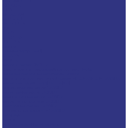
LAGERMEISTER
LUBRODAL
LUBSEC
METABLANC
MOLY-PAUL
ONTROPEEN
SOK
STABYL
STABYLAN
URETHYN
Разное
BREMER &amp; LEGUIL
GERALYN
RIVOLTA
Масла и смазки RIVOLTA
Очистители и антикоррозийные составы Rivolta
Пищевые смазочные материалы Cassida
Нагнетатель для пластичной смазки HD GREASE GUN CASSIDA
Масла для цепей CASSIDA CHAIN OIL
Гидравлические масла CASSIDA
Редукторные масла CASSIDA
Компрессорные масла CASSIDA
Масла-теплоносители CASSIDA
Пластичные смазки CASSIDA
Специальные жидкости CASSIDA
Антигель
Услуги
Подбор смазочных материалов