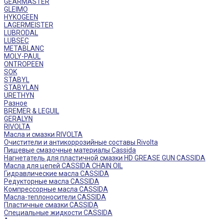
GEARMASTER
GLEIMO
HYKOGEEN
LAGERMEISTER
LUBRODAL
LUBSEC
METABLANC
MOLY-PAUL
ONTROPEEN
SOK
STABYL
STABYLAN
URETHYN
Разное
BREMER & LEGUIL
GERALYN
RIVOLTA
Масла и смазки RIVOLTA
Очистители и антикоррозийные составы Rivolta
Пищевые смазочные материалы Cassida
Нагнетатель для пластичной смазки HD GREASE GUN CASSIDA
Масла для цепей CASSIDA CHAIN OIL
Гидравлические масла CASSIDA
Редукторные масла CASSIDA
Компрессорные масла CASSIDA
Масла-теплоносители CASSIDA
Пластичные смазки CASSIDA
Специальные жидкости CASSIDA