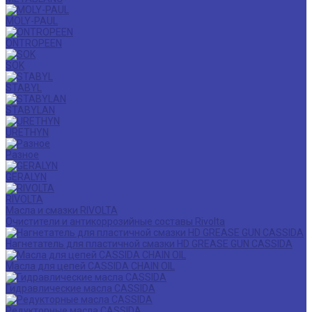
MOLY-PAUL
ONTROPEEN
SOK
STABYL
STABYLAN
URETHYN
Разное
GERALYN
RIVOLTA
Масла и смазки RIVOLTA
Очистители и антикоррозийные составы Rivolta
Нагнетатель для пластичной смазки HD GREASE GUN CASSIDA
Масла для цепей CASSIDA CHAIN OIL
Гидравлические масла CASSIDA
Редукторные масла CASSIDA